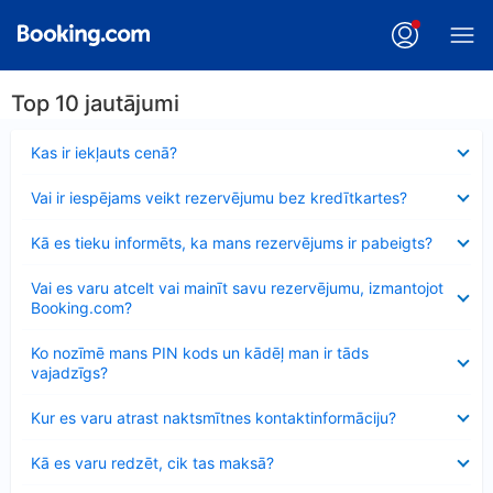
Top 10 jautājumi
Samazināts
Kas ir iekļauts cenā?
Samazināts
Vai ir iespējams veikt rezervējumu bez kredītkartes?
Samazināts
Kā es tieku informēts, ka mans rezervējums ir pabeigts?
Samazināts
Vai es varu atcelt vai mainīt savu rezervējumu, izmantojot
Booking.com?
Samazināts
Ko nozīmē mans PIN kods un kādēļ man ir tāds
vajadzīgs?
Samazināts
Kur es varu atrast naktsmītnes kontaktinformāciju?
Samazināts
Kā es varu redzēt, cik tas maksā?