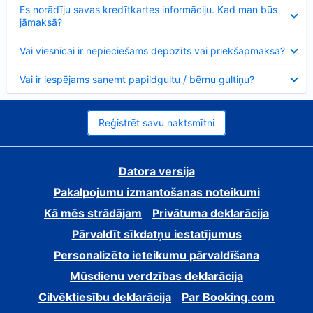
Samazināts
Es norādīju savas kredītkartes informāciju. Kad man būs
jāmaksā?
Samazināts
Vai viesnīcai ir nepieciešams depozīts vai priekšapmaksa?
Samazināts
Vai ir iespējams saņemt papildgultu / bērnu gultiņu?
Reģistrēt savu naktsmītni
Datora versija
Pakalpojumu izmantošanas noteikumi
Kā mēs strādājam
Privātuma deklarācija
Pārvaldīt sīkdatņu iestatījumus
Personalizēto ieteikumu pārvaldīšana
Mūsdienu verdzības deklarācija
Cilvēktiesību deklarācija
Par Booking.com