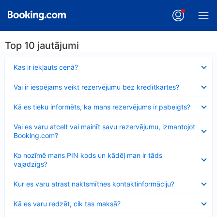
Top 10 jautājumi
Samazināts
Kas ir iekļauts cenā?
Samazināts
Vai ir iespējams veikt rezervējumu bez kredītkartes?
Samazināts
Kā es tieku informēts, ka mans rezervējums ir pabeigts?
Samazināts
Vai es varu atcelt vai mainīt savu rezervējumu, izmantojot
Booking.com?
Samazināts
Ko nozīmē mans PIN kods un kādēļ man ir tāds
vajadzīgs?
Samazināts
Kur es varu atrast naktsmītnes kontaktinformāciju?
Samazināts
Kā es varu redzēt, cik tas maksā?