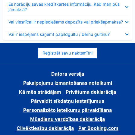
Samazināts
Es norādīju savas kredītkartes informāciju. Kad man būs
jāmaksā?
Samazināts
Vai viesnīcai ir nepieciešams depozīts vai priekšapmaksa?
Samazināts
Vai ir iespējams saņemt papildgultu / bērnu gultiņu?
Reģistrēt savu naktsmītni
Datora versija
Pakalpojumu izmantošanas noteikumi
Kā mēs strādājam
Privātuma deklarācija
Pārvaldīt sīkdatņu iestatījumus
Personalizēto ieteikumu pārvaldīšana
Mūsdienu verdzības deklarācija
Cilvēktiesību deklarācija
Par Booking.com