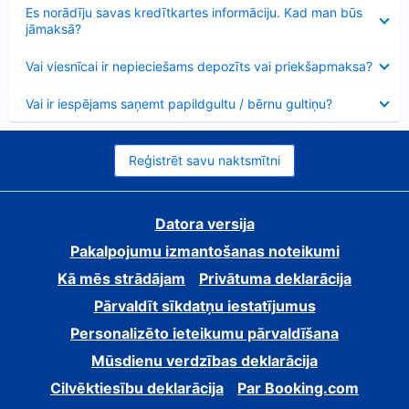
Samazināts
Es norādīju savas kredītkartes informāciju. Kad man būs
jāmaksā?
Samazināts
Vai viesnīcai ir nepieciešams depozīts vai priekšapmaksa?
Samazināts
Vai ir iespējams saņemt papildgultu / bērnu gultiņu?
Reģistrēt savu naktsmītni
Datora versija
Pakalpojumu izmantošanas noteikumi
Kā mēs strādājam
Privātuma deklarācija
Pārvaldīt sīkdatņu iestatījumus
Personalizēto ieteikumu pārvaldīšana
Mūsdienu verdzības deklarācija
Cilvēktiesību deklarācija
Par Booking.com