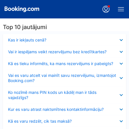
Top 10 jautājumi
Samazināts
Kas ir iekļauts cenā?
Samazināts
Vai ir iespējams veikt rezervējumu bez kredītkartes?
Samazināts
Kā es tieku informēts, ka mans rezervējums ir pabeigts?
Samazināts
Vai es varu atcelt vai mainīt savu rezervējumu, izmantojot
Booking.com?
Samazināts
Ko nozīmē mans PIN kods un kādēļ man ir tāds
vajadzīgs?
Samazināts
Kur es varu atrast naktsmītnes kontaktinformāciju?
Samazināts
Kā es varu redzēt, cik tas maksā?