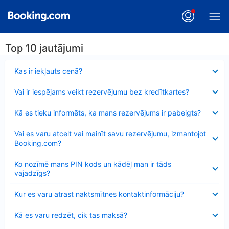
Top 10 jautājumi
Samazināts
Kas ir iekļauts cenā?
Samazināts
Vai ir iespējams veikt rezervējumu bez kredītkartes?
Samazināts
Kā es tieku informēts, ka mans rezervējums ir pabeigts?
Samazināts
Vai es varu atcelt vai mainīt savu rezervējumu, izmantojot
Booking.com?
Samazināts
Ko nozīmē mans PIN kods un kādēļ man ir tāds
vajadzīgs?
Samazināts
Kur es varu atrast naktsmītnes kontaktinformāciju?
Samazināts
Kā es varu redzēt, cik tas maksā?