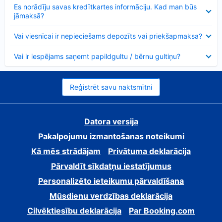
Samazināts
Es norādīju savas kredītkartes informāciju. Kad man būs
jāmaksā?
Samazināts
Vai viesnīcai ir nepieciešams depozīts vai priekšapmaksa?
Samazināts
Vai ir iespējams saņemt papildgultu / bērnu gultiņu?
Reģistrēt savu naktsmītni
Datora versija
Pakalpojumu izmantošanas noteikumi
Kā mēs strādājam
Privātuma deklarācija
Pārvaldīt sīkdatņu iestatījumus
Personalizēto ieteikumu pārvaldīšana
Mūsdienu verdzības deklarācija
Cilvēktiesību deklarācija
Par Booking.com