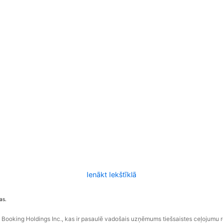
Ienākt Iekštīklā
as.
ooking Holdings Inc., kas ir pasaulē vadošais uzņēmums tiešsaistes ceļojumu 