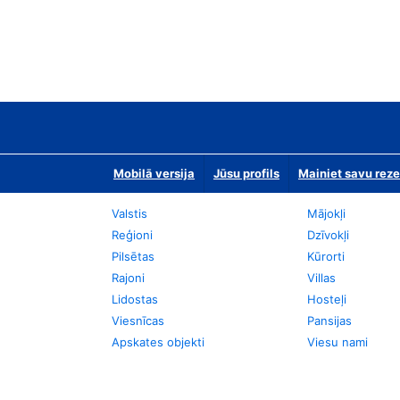
Mobilā versija
Jūsu profils
Mainiet savu reze
Valstis
Mājokļi
Reģioni
Dzīvokļi
Pilsētas
Kūrorti
Rajoni
Villas
Lidostas
Hosteļi
Viesnīcas
Pansijas
Apskates objekti
Viesu nami