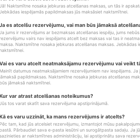
Jā! Naktsmītne nosaka jebkuras atcelšanas maksas, un tās ir apska
Jebkādas iespējamās papildmaksas jūs maksāsiet naktsmītnei.
Ja es atcelšu rezervējumu, vai man būs jāmaksā atcelša
Ja jums ir rezervējums ar bezmaksas atcelšanas iespēju, jums nebūs
rezervējumu vairs nav iespējams atcelt bez maksas vai tas ir neatm
maksa. Naktsmītne nosaka jebkuras atcelšanas maksas. Jebkādas 
naktsmītnei.
Vai es varu atcelt neatmaksājamu rezervējumu vai veikt 
Mainīt datumus neatmaksājamiem rezervējumiem nav iespējams. Ja jūs
jāmaksā papildmaksas. Naktsmītne nosaka jebkuras atcelšanas ma
būs jāmaksā naktsmītnei.
Kur var atrast atcelšanas noteikumus?
Jūs tos varat skatīt sava rezervējuma apstiprinājumā.
Kā es varu uzzināt, ka mans rezervējums ir atcelts?
Pēc tam, kad jūs atcelsiet rezervējumu, izmantojot mūsu pakalpojumu
pastā. Pārbaudiet sava e-pasta iesūtni un surogātpasta sadaļu. Ja j
sazinieties ar naktsmītnes administrāciju, lai apstiprinātu sava rezer