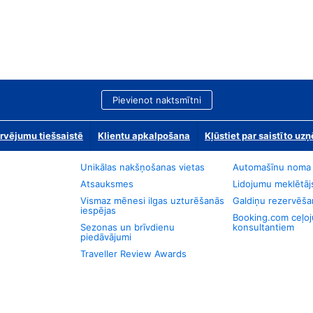
Pievienot naktsmītni
rvējumu tiešsaistē
Klientu apkalpošana
Kļūstiet par saistīto u
Unikālas nakšņošanas vietas
Automašīnu noma
Atsauksmes
Lidojumu meklētāj
Vismaz mēnesi ilgas uzturēšanās
Galdiņu rezervēša
iespējas
Booking.com ceļo
Sezonas un brīvdienu
konsultantiem
piedāvājumi
Traveller Review Awards