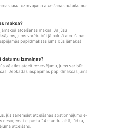
tāmas jūsu rezervējuma atcelšanas noteikumos.
nas maksa?
 jāmaksā atcelšanas maksa. Ja jūsu
aksājams, jums varētu būt jāmaksā atcelšanas
iespējamās papildmaksas jums būs jāmaksā
tā datumu izmaiņas?
 vēlaties atcelt rezervējumu, jums var būt
ksas. Jebkādas iespējamās papildmaksas jums
s, jūs saņemsiet atcelšanas apstiprinājumu e-
ūs nesaņemat e-pastu 24 stundu laikā, lūdzu,
vējuma atcelšanu.