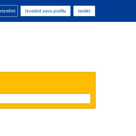
zību saistībā ar savu rezervējumu.
ktsmītni
Izveidot savu profilu
Ienākt
valūta ir Eiro.
šreizējā valoda ir Latviski.