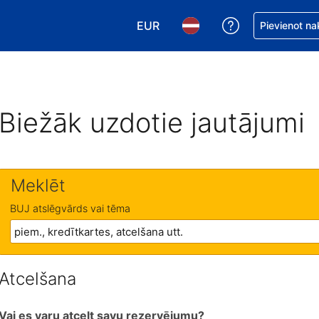
EUR
Saņemiet palīd
Pievienot na
Izvēlēties valūtu. Jūsu pašreizējā 
Izvēlēties valodu. Jūsu pa
Biežāk uzdotie jautājumi
Meklēt
BUJ atslēgvārds vai tēma
Atcelšana
Vai es varu atcelt savu rezervējumu?