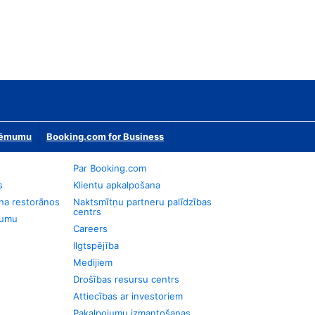
zņēmumu
Booking.com for Business
Par Booking.com
s
Klientu apkalpošana
na restorānos
Naktsmītņu partneru palīdzības
centrs
jumu
Careers
Ilgtspējība
Medijiem
Drošības resursu centrs
Attiecības ar investoriem
Pakalpojumu izmantošanas