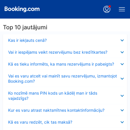
Top 10 jautājumi
Samazināts
Kas ir iekļauts cenā?
Samazināts
Vai ir iespējams veikt rezervējumu bez kredītkartes?
Samazināts
Kā es tieku informēts, ka mans rezervējums ir pabeigts?
Samazināts
Vai es varu atcelt vai mainīt savu rezervējumu, izmantojot
Booking.com?
Samazināts
Ko nozīmē mans PIN kods un kādēļ man ir tāds
vajadzīgs?
Samazināts
Kur es varu atrast naktsmītnes kontaktinformāciju?
Samazināts
Kā es varu redzēt, cik tas maksā?