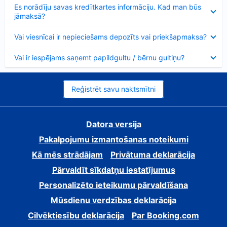
Samazināts
Es norādīju savas kredītkartes informāciju. Kad man būs
jāmaksā?
Samazināts
Vai viesnīcai ir nepieciešams depozīts vai priekšapmaksa?
Samazināts
Vai ir iespējams saņemt papildgultu / bērnu gultiņu?
Reģistrēt savu naktsmītni
Datora versija
Pakalpojumu izmantošanas noteikumi
Kā mēs strādājam
Privātuma deklarācija
Pārvaldīt sīkdatņu iestatījumus
Personalizēto ieteikumu pārvaldīšana
Mūsdienu verdzības deklarācija
Cilvēktiesību deklarācija
Par Booking.com