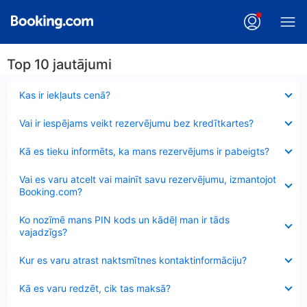
Top 10 jautājumi
Samazināts
Kas ir iekļauts cenā?
Samazināts
Vai ir iespējams veikt rezervējumu bez kredītkartes?
Samazināts
Kā es tieku informēts, ka mans rezervējums ir pabeigts?
Samazināts
Vai es varu atcelt vai mainīt savu rezervējumu, izmantojot
Booking.com?
Samazināts
Ko nozīmē mans PIN kods un kādēļ man ir tāds
vajadzīgs?
Samazināts
Kur es varu atrast naktsmītnes kontaktinformāciju?
Samazināts
Kā es varu redzēt, cik tas maksā?