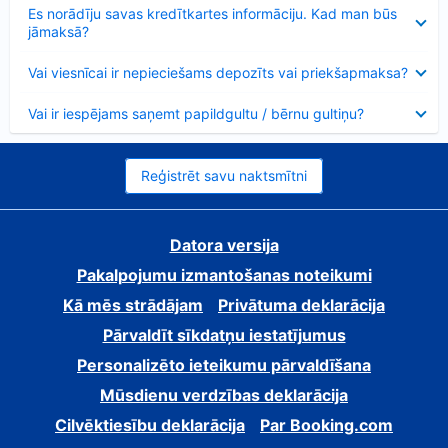
Samazināts
Es norādīju savas kredītkartes informāciju. Kad man būs
jāmaksā?
Samazināts
Vai viesnīcai ir nepieciešams depozīts vai priekšapmaksa?
Samazināts
Vai ir iespējams saņemt papildgultu / bērnu gultiņu?
Reģistrēt savu naktsmītni
Datora versija
Pakalpojumu izmantošanas noteikumi
Kā mēs strādājam
Privātuma deklarācija
Pārvaldīt sīkdatņu iestatījumus
Personalizēto ieteikumu pārvaldīšana
Mūsdienu verdzības deklarācija
Cilvēktiesību deklarācija
Par Booking.com