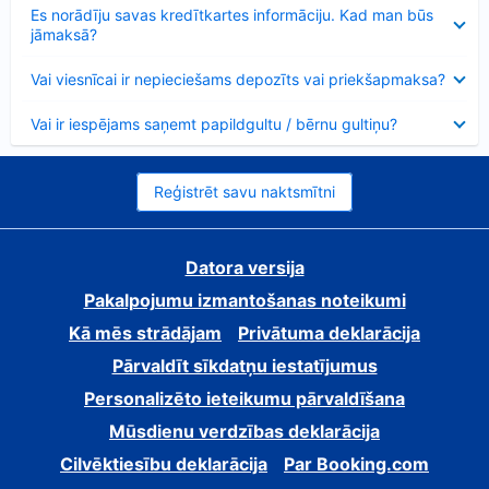
Samazināts
Es norādīju savas kredītkartes informāciju. Kad man būs
jāmaksā?
Samazināts
Vai viesnīcai ir nepieciešams depozīts vai priekšapmaksa?
Samazināts
Vai ir iespējams saņemt papildgultu / bērnu gultiņu?
Reģistrēt savu naktsmītni
Datora versija
Pakalpojumu izmantošanas noteikumi
Kā mēs strādājam
Privātuma deklarācija
Pārvaldīt sīkdatņu iestatījumus
Personalizēto ieteikumu pārvaldīšana
Mūsdienu verdzības deklarācija
Cilvēktiesību deklarācija
Par Booking.com