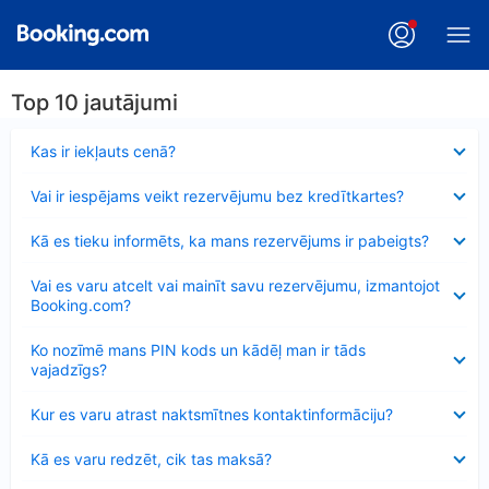
Top 10 jautājumi
Samazināts
Kas ir iekļauts cenā?
Samazināts
Vai ir iespējams veikt rezervējumu bez kredītkartes?
Samazināts
Kā es tieku informēts, ka mans rezervējums ir pabeigts?
Samazināts
Vai es varu atcelt vai mainīt savu rezervējumu, izmantojot
Booking.com?
Samazināts
Ko nozīmē mans PIN kods un kādēļ man ir tāds
vajadzīgs?
Samazināts
Kur es varu atrast naktsmītnes kontaktinformāciju?
Samazināts
Kā es varu redzēt, cik tas maksā?