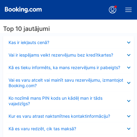
Top 10 jautājumi
Samazināts
Kas ir iekļauts cenā?
Samazināts
Vai ir iespējams veikt rezervējumu bez kredītkartes?
Samazināts
Kā es tieku informēts, ka mans rezervējums ir pabeigts?
Samazināts
Vai es varu atcelt vai mainīt savu rezervējumu, izmantojot
Booking.com?
Samazināts
Ko nozīmē mans PIN kods un kādēļ man ir tāds
vajadzīgs?
Samazināts
Kur es varu atrast naktsmītnes kontaktinformāciju?
Samazināts
Kā es varu redzēt, cik tas maksā?