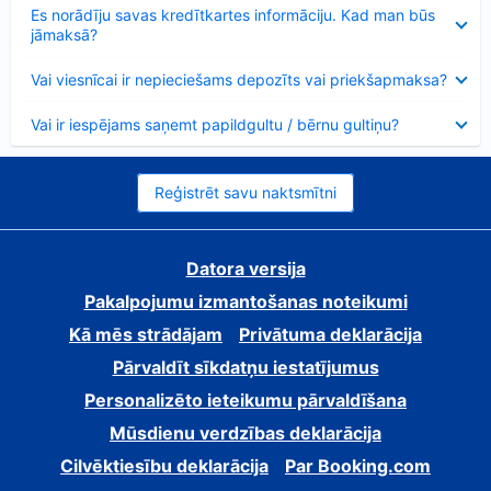
Samazināts
Es norādīju savas kredītkartes informāciju. Kad man būs
jāmaksā?
Samazināts
Vai viesnīcai ir nepieciešams depozīts vai priekšapmaksa?
Samazināts
Vai ir iespējams saņemt papildgultu / bērnu gultiņu?
Reģistrēt savu naktsmītni
Datora versija
Pakalpojumu izmantošanas noteikumi
Kā mēs strādājam
Privātuma deklarācija
Pārvaldīt sīkdatņu iestatījumus
Personalizēto ieteikumu pārvaldīšana
Mūsdienu verdzības deklarācija
Cilvēktiesību deklarācija
Par Booking.com