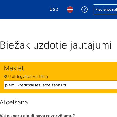
USD
Saņemiet palīd
Pievienot na
Izvēlēties valūtu. Jūsu pašreizējā 
Izvēlēties valodu. Jūsu pa
Biežāk uzdotie jautājumi
Meklēt
BUJ atslēgvārds vai tēma
Atcelšana
Vai es varu atcelt savu rezervējumu?