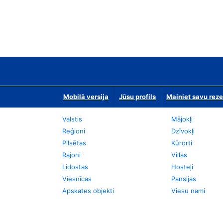
Mobilā versija
Jūsu profils
Mainiet savu reze
Valstis
Mājokļi
Reģioni
Dzīvokļi
Pilsētas
Kūrorti
Rajoni
Villas
Lidostas
Hosteļi
Viesnīcas
Pansijas
Apskates objekti
Viesu nami