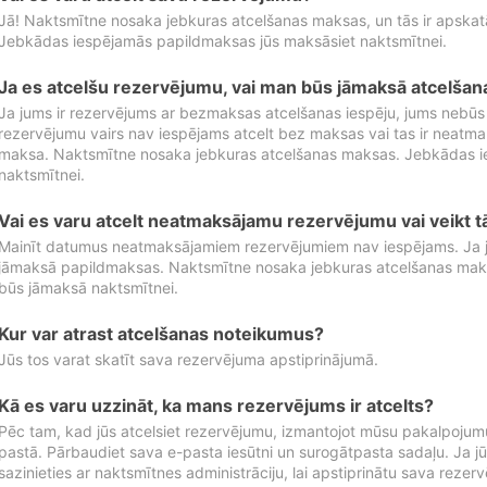
Jā! Naktsmītne nosaka jebkuras atcelšanas maksas, un tās ir apska
Jebkādas iespējamās papildmaksas jūs maksāsiet naktsmītnei.
Ja es atcelšu rezervējumu, vai man būs jāmaksā atcelša
Ja jums ir rezervējums ar bezmaksas atcelšanas iespēju, jums nebūs
rezervējumu vairs nav iespējams atcelt bez maksas vai tas ir neatm
maksa. Naktsmītne nosaka jebkuras atcelšanas maksas. Jebkādas 
naktsmītnei.
Vai es varu atcelt neatmaksājamu rezervējumu vai veikt 
Mainīt datumus neatmaksājamiem rezervējumiem nav iespējams. Ja jūs
jāmaksā papildmaksas. Naktsmītne nosaka jebkuras atcelšanas ma
būs jāmaksā naktsmītnei.
Kur var atrast atcelšanas noteikumus?
Jūs tos varat skatīt sava rezervējuma apstiprinājumā.
Kā es varu uzzināt, ka mans rezervējums ir atcelts?
Pēc tam, kad jūs atcelsiet rezervējumu, izmantojot mūsu pakalpojumu
pastā. Pārbaudiet sava e-pasta iesūtni un surogātpasta sadaļu. Ja j
sazinieties ar naktsmītnes administrāciju, lai apstiprinātu sava rezer