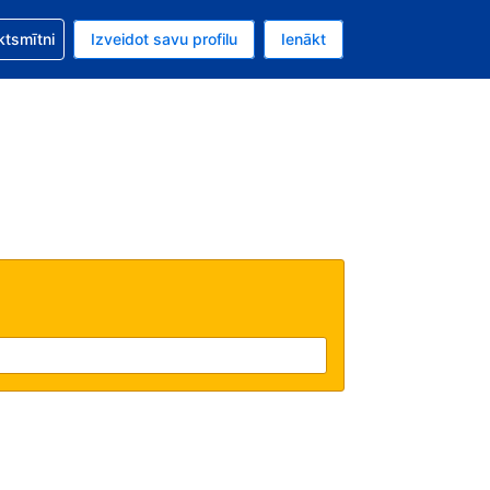
zību saistībā ar savu rezervējumu.
ktsmītni
Izveidot savu profilu
Ienākt
valūta ir ASV dolārs.
šreizējā valoda ir Latviski.