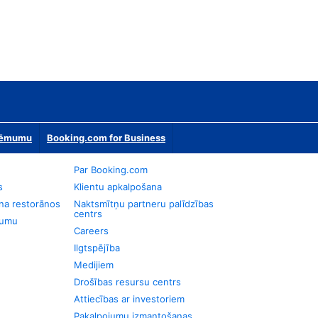
zņēmumu
Booking.com for Business
Par Booking.com
s
Klientu apkalpošana
na restorānos
Naktsmītņu partneru palīdzības
centrs
jumu
Careers
Ilgtspējība
Medijiem
Drošības resursu centrs
Attiecības ar investoriem
Pakalpojumu izmantošanas