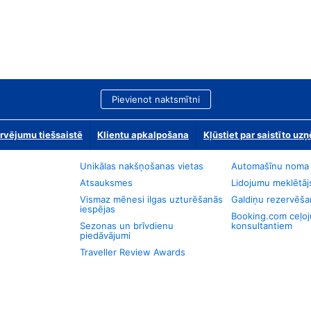
Pievienot naktsmītni
rvējumu tiešsaistē
Klientu apkalpošana
Kļūstiet par saistīto u
Unikālas nakšņošanas vietas
Automašīnu noma
Atsauksmes
Lidojumu meklētāj
Vismaz mēnesi ilgas uzturēšanās
Galdiņu rezervēša
iespējas
Booking.com ceļo
Sezonas un brīvdienu
konsultantiem
piedāvājumi
Traveller Review Awards