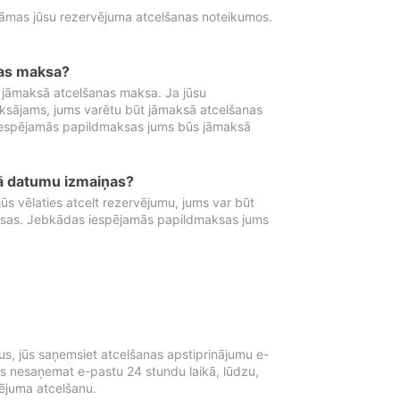
tāmas jūsu rezervējuma atcelšanas noteikumos.
nas maksa?
 jāmaksā atcelšanas maksa. Ja jūsu
aksājams, jums varētu būt jāmaksā atcelšanas
iespējamās papildmaksas jums būs jāmaksā
tā datumu izmaiņas?
 vēlaties atcelt rezervējumu, jums var būt
ksas. Jebkādas iespējamās papildmaksas jums
s, jūs saņemsiet atcelšanas apstiprinājumu e-
ūs nesaņemat e-pastu 24 stundu laikā, lūdzu,
vējuma atcelšanu.