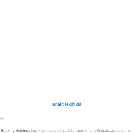
Ienākt Iekštīklā
as.
ooking Holdings Inc., kas ir pasaulē vadošais uzņēmums tiešsaistes ceļojumu 