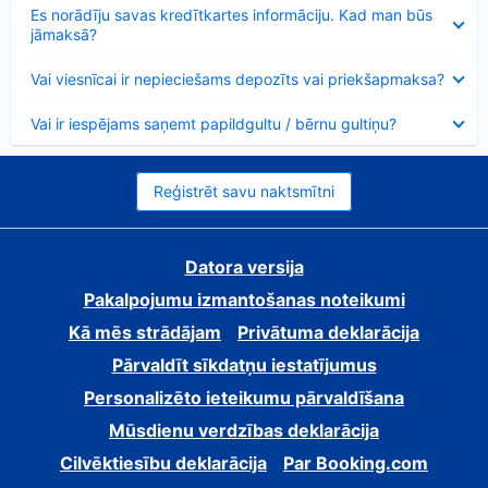
Samazināts
Es norādīju savas kredītkartes informāciju. Kad man būs
jāmaksā?
Samazināts
Vai viesnīcai ir nepieciešams depozīts vai priekšapmaksa?
Samazināts
Vai ir iespējams saņemt papildgultu / bērnu gultiņu?
Reģistrēt savu naktsmītni
Datora versija
Pakalpojumu izmantošanas noteikumi
Kā mēs strādājam
Privātuma deklarācija
Pārvaldīt sīkdatņu iestatījumus
Personalizēto ieteikumu pārvaldīšana
Mūsdienu verdzības deklarācija
Cilvēktiesību deklarācija
Par Booking.com