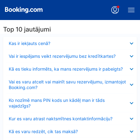
Top 10 jautājumi
Samazināts
Kas ir iekļauts cenā?
Samazināts
Vai ir iespējams veikt rezervējumu bez kredītkartes?
Samazināts
Kā es tieku informēts, ka mans rezervējums ir pabeigts?
Samazināts
Vai es varu atcelt vai mainīt savu rezervējumu, izmantojot
Booking.com?
Samazināts
Ko nozīmē mans PIN kods un kādēļ man ir tāds
vajadzīgs?
Samazināts
Kur es varu atrast naktsmītnes kontaktinformāciju?
Samazināts
Kā es varu redzēt, cik tas maksā?