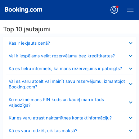
Top 10 jautājumi
Samazināts
Kas ir iekļauts cenā?
Samazināts
Vai ir iespējams veikt rezervējumu bez kredītkartes?
Samazināts
Kā es tieku informēts, ka mans rezervējums ir pabeigts?
Samazināts
Vai es varu atcelt vai mainīt savu rezervējumu, izmantojot
Booking.com?
Samazināts
Ko nozīmē mans PIN kods un kādēļ man ir tāds
vajadzīgs?
Samazināts
Kur es varu atrast naktsmītnes kontaktinformāciju?
Samazināts
Kā es varu redzēt, cik tas maksā?