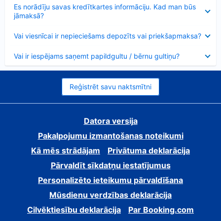
Samazināts
Es norādīju savas kredītkartes informāciju. Kad man būs
jāmaksā?
Samazināts
Vai viesnīcai ir nepieciešams depozīts vai priekšapmaksa?
Samazināts
Vai ir iespējams saņemt papildgultu / bērnu gultiņu?
Reģistrēt savu naktsmītni
Datora versija
Pakalpojumu izmantošanas noteikumi
Kā mēs strādājam
Privātuma deklarācija
Pārvaldīt sīkdatņu iestatījumus
Personalizēto ieteikumu pārvaldīšana
Mūsdienu verdzības deklarācija
Cilvēktiesību deklarācija
Par Booking.com