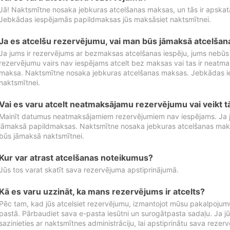
Jā! Naktsmītne nosaka jebkuras atcelšanas maksas, un tās ir apska
Jebkādas iespējamās papildmaksas jūs maksāsiet naktsmītnei.
Ja es atcelšu rezervējumu, vai man būs jāmaksā atcelša
Ja jums ir rezervējums ar bezmaksas atcelšanas iespēju, jums nebūs
rezervējumu vairs nav iespējams atcelt bez maksas vai tas ir neatm
maksa. Naktsmītne nosaka jebkuras atcelšanas maksas. Jebkādas 
naktsmītnei.
Vai es varu atcelt neatmaksājamu rezervējumu vai veikt 
Mainīt datumus neatmaksājamiem rezervējumiem nav iespējams. Ja jūs
jāmaksā papildmaksas. Naktsmītne nosaka jebkuras atcelšanas ma
būs jāmaksā naktsmītnei.
Kur var atrast atcelšanas noteikumus?
Jūs tos varat skatīt sava rezervējuma apstiprinājumā.
Kā es varu uzzināt, ka mans rezervējums ir atcelts?
Pēc tam, kad jūs atcelsiet rezervējumu, izmantojot mūsu pakalpojumu
pastā. Pārbaudiet sava e-pasta iesūtni un surogātpasta sadaļu. Ja j
sazinieties ar naktsmītnes administrāciju, lai apstiprinātu sava rezer