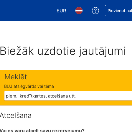
EUR
Saņemiet palīd
Pievienot na
Izvēlēties valūtu. Jūsu pašreizējā 
Izvēlēties valodu. Jūsu pa
Biežāk uzdotie jautājumi
Meklēt
BUJ atslēgvārds vai tēma
Atcelšana
Vai es varu atcelt savu rezervējumu?