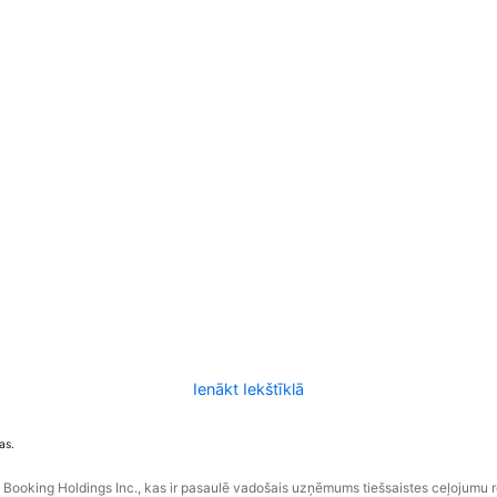
Ienākt Iekštīklā
as.
ooking Holdings Inc., kas ir pasaulē vadošais uzņēmums tiešsaistes ceļojumu 