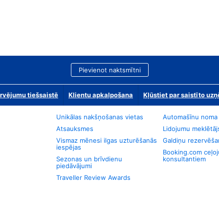
Pievienot naktsmītni
rvējumu tiešsaistē
Klientu apkalpošana
Kļūstiet par saistīto u
Unikālas nakšņošanas vietas
Automašīnu noma
Atsauksmes
Lidojumu meklētāj
Vismaz mēnesi ilgas uzturēšanās
Galdiņu rezervēša
iespējas
Booking.com ceļo
Sezonas un brīvdienu
konsultantiem
piedāvājumi
Traveller Review Awards