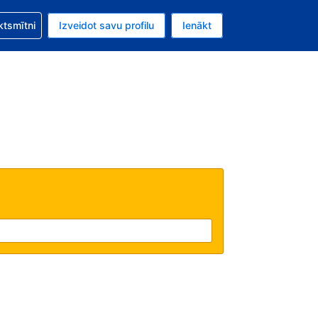
zību saistībā ar savu rezervējumu.
ktsmītni
Izveidot savu profilu
Ienākt
valūta ir Eiro.
šreizējā valoda ir Latviski.