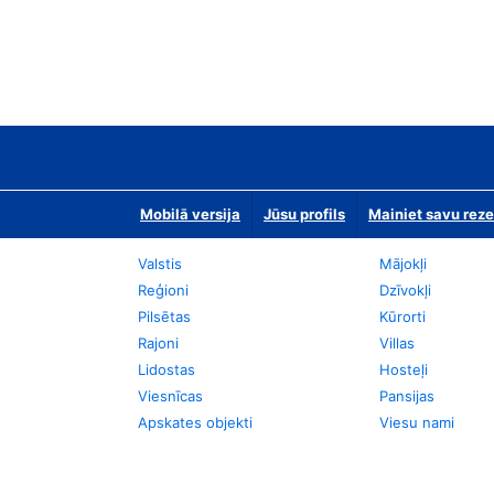
Mobilā versija
Jūsu profils
Mainiet savu reze
Valstis
Mājokļi
Reģioni
Dzīvokļi
Pilsētas
Kūrorti
Rajoni
Villas
Lidostas
Hosteļi
Viesnīcas
Pansijas
Apskates objekti
Viesu nami