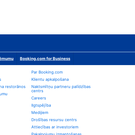
zņēmumu
Booking.com for Business
Par Booking.com
s
Klientu apkalpošana
na restorānos
Naktsmītņu partneru palīdzības
centrs
jumu
Careers
Ilgtspējība
Medijiem
Drošības resursu centrs
Attiecības ar investoriem
Pakalpojumu izmantošanas