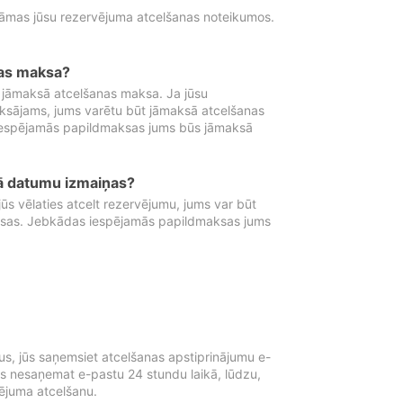
tāmas jūsu rezervējuma atcelšanas noteikumos.
nas maksa?
 jāmaksā atcelšanas maksa. Ja jūsu
aksājams, jums varētu būt jāmaksā atcelšanas
iespējamās papildmaksas jums būs jāmaksā
tā datumu izmaiņas?
 vēlaties atcelt rezervējumu, jums var būt
ksas. Jebkādas iespējamās papildmaksas jums
s, jūs saņemsiet atcelšanas apstiprinājumu e-
ūs nesaņemat e-pastu 24 stundu laikā, lūdzu,
vējuma atcelšanu.