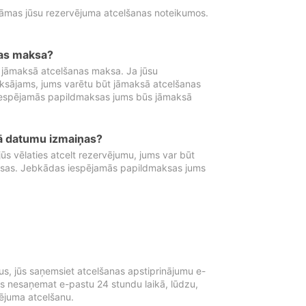
tāmas jūsu rezervējuma atcelšanas noteikumos.
nas maksa?
 jāmaksā atcelšanas maksa. Ja jūsu
aksājams, jums varētu būt jāmaksā atcelšanas
iespējamās papildmaksas jums būs jāmaksā
tā datumu izmaiņas?
 vēlaties atcelt rezervējumu, jums var būt
ksas. Jebkādas iespējamās papildmaksas jums
s, jūs saņemsiet atcelšanas apstiprinājumu e-
ūs nesaņemat e-pastu 24 stundu laikā, lūdzu,
vējuma atcelšanu.