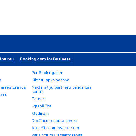
zņēmumu
Booking.com for Business
Par Booking.com
s
Klientu apkalpošana
na restorānos
Naktsmītņu partneru palīdzības
centrs
jumu
Careers
Ilgtspējība
Medijiem
Drošības resursu centrs
Attiecības ar investoriem
Pakalpojumu izmantošanas