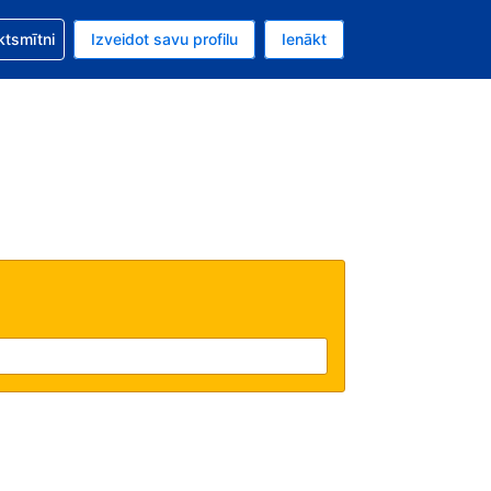
zību saistībā ar savu rezervējumu.
ktsmītni
Izveidot savu profilu
Ienākt
valūta ir ASV dolārs.
šreizējā valoda ir Latviski.