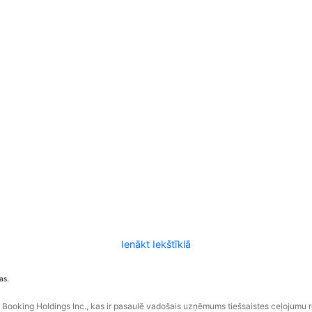
Ienākt Iekštīklā
as.
ooking Holdings Inc., kas ir pasaulē vadošais uzņēmums tiešsaistes ceļojumu 