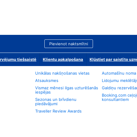
Pievienot naktsmītni
rvējumu tiešsaistē
Klientu apkalpošana
Kļūstiet par saistīto u
Unikālas nakšņošanas vietas
Automašīnu noma
Atsauksmes
Lidojumu meklētāj
Vismaz mēnesi ilgas uzturēšanās
Galdiņu rezervēša
iespējas
Booking.com ceļo
Sezonas un brīvdienu
konsultantiem
piedāvājumi
Traveller Review Awards