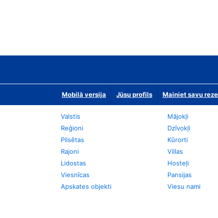
Mobilā versija
Jūsu profils
Mainiet savu reze
Valstis
Mājokļi
Reģioni
Dzīvokļi
Pilsētas
Kūrorti
Rajoni
Villas
Lidostas
Hosteļi
Viesnīcas
Pansijas
Apskates objekti
Viesu nami