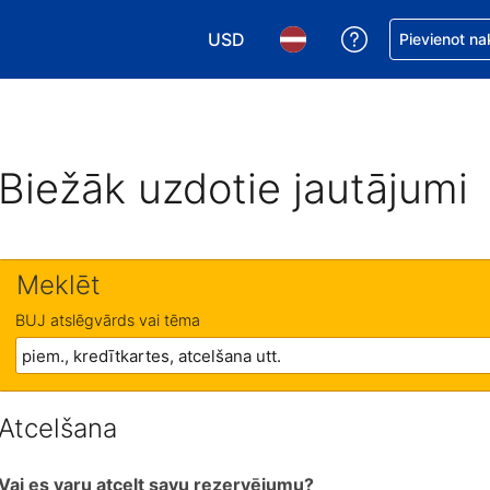
USD
Saņemiet palīd
Pievienot na
Izvēlēties valūtu. Jūsu pašreizējā 
Izvēlēties valodu. Jūsu pa
Biežāk uzdotie jautājumi
Meklēt
BUJ atslēgvārds vai tēma
Atcelšana
Vai es varu atcelt savu rezervējumu?