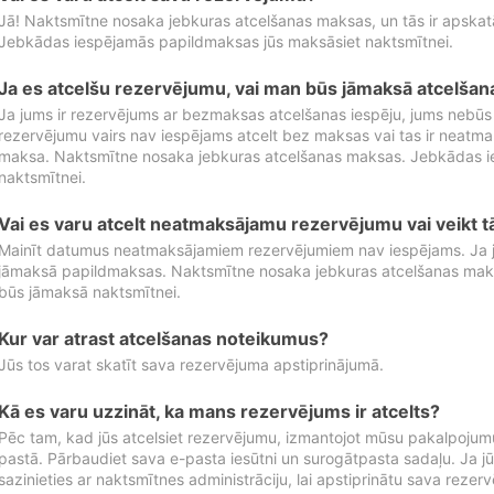
Jā! Naktsmītne nosaka jebkuras atcelšanas maksas, un tās ir apska
Jebkādas iespējamās papildmaksas jūs maksāsiet naktsmītnei.
Ja es atcelšu rezervējumu, vai man būs jāmaksā atcelša
Ja jums ir rezervējums ar bezmaksas atcelšanas iespēju, jums nebūs
rezervējumu vairs nav iespējams atcelt bez maksas vai tas ir neatm
maksa. Naktsmītne nosaka jebkuras atcelšanas maksas. Jebkādas 
naktsmītnei.
Vai es varu atcelt neatmaksājamu rezervējumu vai veikt 
Mainīt datumus neatmaksājamiem rezervējumiem nav iespējams. Ja jūs
jāmaksā papildmaksas. Naktsmītne nosaka jebkuras atcelšanas ma
būs jāmaksā naktsmītnei.
Kur var atrast atcelšanas noteikumus?
Jūs tos varat skatīt sava rezervējuma apstiprinājumā.
Kā es varu uzzināt, ka mans rezervējums ir atcelts?
Pēc tam, kad jūs atcelsiet rezervējumu, izmantojot mūsu pakalpojumu
pastā. Pārbaudiet sava e-pasta iesūtni un surogātpasta sadaļu. Ja j
sazinieties ar naktsmītnes administrāciju, lai apstiprinātu sava rezer