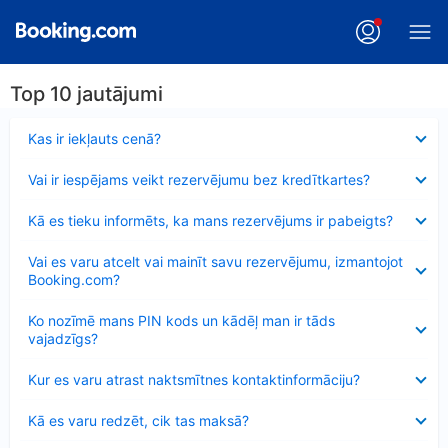
Top 10 jautājumi
Samazināts
Kas ir iekļauts cenā?
Samazināts
Vai ir iespējams veikt rezervējumu bez kredītkartes?
Samazināts
Kā es tieku informēts, ka mans rezervējums ir pabeigts?
Samazināts
Vai es varu atcelt vai mainīt savu rezervējumu, izmantojot
Booking.com?
Samazināts
Ko nozīmē mans PIN kods un kādēļ man ir tāds
vajadzīgs?
Samazināts
Kur es varu atrast naktsmītnes kontaktinformāciju?
Samazināts
Kā es varu redzēt, cik tas maksā?