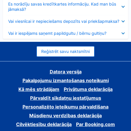
Samazināts
Es norādīju savas kredītkartes informāciju. Kad man būs
jāmaksā?
Samazināts
Vai viesnīcai ir nepieciešams depozīts vai priekšapmaksa?
Samazināts
Vai ir iespējams saņemt papildgultu / bērnu gultiņu?
Reģistrēt savu naktsmītni
Datora versija
Pakalpojumu izmantošanas noteikumi
Kā mēs strādājam
Privātuma deklarācija
Pārvaldīt sīkdatņu iestatījumus
Personalizēto ieteikumu pārvaldīšana
Mūsdienu verdzības deklarācija
Cilvēktiesību deklarācija
Par Booking.com