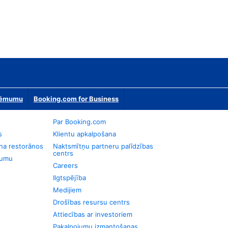
zņēmumu
Booking.com for Business
Par Booking.com
s
Klientu apkalpošana
na restorānos
Naktsmītņu partneru palīdzības
centrs
jumu
Careers
Ilgtspējība
Medijiem
Drošības resursu centrs
Attiecības ar investoriem
Pakalpojumu izmantošanas