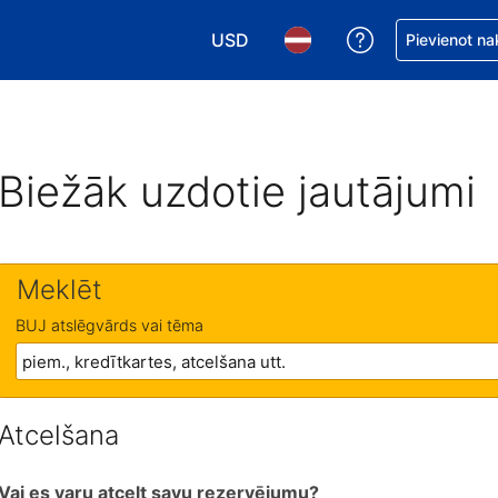
USD
Saņemiet palīd
Pievienot na
Izvēlēties valūtu. Jūsu pašreizējā 
Izvēlēties valodu. Jūsu pa
Biežāk uzdotie jautājumi
Meklēt
BUJ atslēgvārds vai tēma
Atcelšana
Vai es varu atcelt savu rezervējumu?