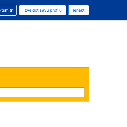
zību saistībā ar savu rezervējumu.
ktsmītni
Izveidot savu profilu
Ienākt
valūta ir ASV dolārs.
šreizējā valoda ir Latviski.