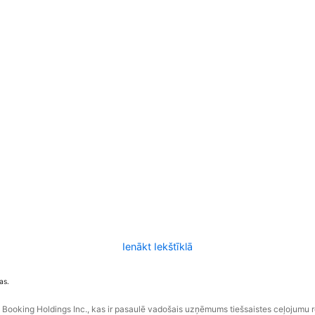
Ienākt Iekštīklā
as.
ooking Holdings Inc., kas ir pasaulē vadošais uzņēmums tiešsaistes ceļojumu 