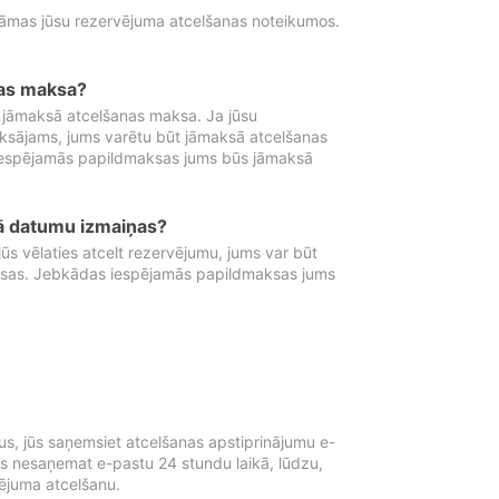
tāmas jūsu rezervējuma atcelšanas noteikumos.
nas maksa?
 jāmaksā atcelšanas maksa. Ja jūsu
aksājams, jums varētu būt jāmaksā atcelšanas
iespējamās papildmaksas jums būs jāmaksā
tā datumu izmaiņas?
 vēlaties atcelt rezervējumu, jums var būt
ksas. Jebkādas iespējamās papildmaksas jums
s, jūs saņemsiet atcelšanas apstiprinājumu e-
ūs nesaņemat e-pastu 24 stundu laikā, lūdzu,
vējuma atcelšanu.