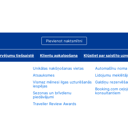
Pievienot naktsmītni
rvējumu tiešsaistē
Klientu apkalpošana
Kļūstiet par saistīto u
Unikālas nakšņošanas vietas
Automašīnu noma
Atsauksmes
Lidojumu meklētāj
Vismaz mēnesi ilgas uzturēšanās
Galdiņu rezervēša
iespējas
Booking.com ceļo
Sezonas un brīvdienu
konsultantiem
piedāvājumi
Traveller Review Awards