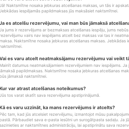
Jā! Naktsmītne nosaka jebkuras atcelšanas maksas, un tās ir apska
Jebkādas iespējamās papildmaksas jūs maksāsiet naktsmītnei.
Ja es atcelšu rezervējumu, vai man būs jāmaksā atcelša
Ja jums ir rezervējums ar bezmaksas atcelšanas iespēju, jums nebūs
rezervējumu vairs nav iespējams atcelt bez maksas vai tas ir neatm
maksa. Naktsmītne nosaka jebkuras atcelšanas maksas. Jebkādas 
naktsmītnei.
Vai es varu atcelt neatmaksājamu rezervējumu vai veikt 
Mainīt datumus neatmaksājamiem rezervējumiem nav iespējams. Ja jūs
jāmaksā papildmaksas. Naktsmītne nosaka jebkuras atcelšanas ma
būs jāmaksā naktsmītnei.
Kur var atrast atcelšanas noteikumus?
Jūs tos varat skatīt sava rezervējuma apstiprinājumā.
Kā es varu uzzināt, ka mans rezervējums ir atcelts?
Pēc tam, kad jūs atcelsiet rezervējumu, izmantojot mūsu pakalpojumu
pastā. Pārbaudiet sava e-pasta iesūtni un surogātpasta sadaļu. Ja j
sazinieties ar naktsmītnes administrāciju, lai apstiprinātu sava rezer