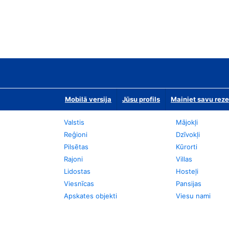
Mobilā versija
Jūsu profils
Mainiet savu reze
Valstis
Mājokļi
Reģioni
Dzīvokļi
Pilsētas
Kūrorti
Rajoni
Villas
Lidostas
Hosteļi
Viesnīcas
Pansijas
Apskates objekti
Viesu nami