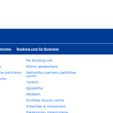
zņēmumu
Booking.com for Business
Par Booking.com
s
Klientu apkalpošana
na restorānos
Naktsmītņu partneru palīdzības
centrs
jumu
Careers
Ilgtspējība
Medijiem
Drošības resursu centrs
Attiecības ar investoriem
Pakalpojumu izmantošanas