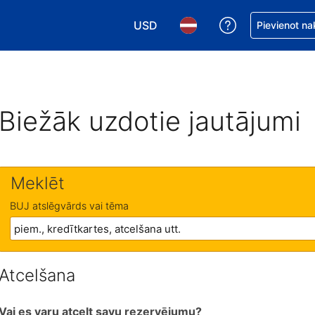
USD
Saņemiet palīd
Pievienot na
Izvēlēties valūtu. Jūsu pašreizējā 
Izvēlēties valodu. Jūsu pa
Biežāk uzdotie jautājumi
Meklēt
BUJ atslēgvārds vai tēma
Atcelšana
Vai es varu atcelt savu rezervējumu?