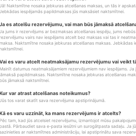
Jā! Naktsmītne nosaka jebkuras atcelšanas maksas, un tās ir apska
Jebkādas iespējamās papildmaksas jūs maksāsiet naktsmītnei.
Ja es atcelšu rezervējumu, vai man būs jāmaksā atcelša
Ja jums ir rezervējums ar bezmaksas atcelšanas iespēju, jums nebūs
rezervējumu vairs nav iespējams atcelt bez maksas vai tas ir neatm
maksa. Naktsmītne nosaka jebkuras atcelšanas maksas. Jebkādas 
naktsmītnei.
Vai es varu atcelt neatmaksājamu rezervējumu vai veikt 
Mainīt datumus neatmaksājamiem rezervējumiem nav iespējams. Ja jūs
jāmaksā papildmaksas. Naktsmītne nosaka jebkuras atcelšanas ma
būs jāmaksā naktsmītnei.
Kur var atrast atcelšanas noteikumus?
Jūs tos varat skatīt sava rezervējuma apstiprinājumā.
Kā es varu uzzināt, ka mans rezervējums ir atcelts?
Pēc tam, kad jūs atcelsiet rezervējumu, izmantojot mūsu pakalpojumu
pastā. Pārbaudiet sava e-pasta iesūtni un surogātpasta sadaļu. Ja j
sazinieties ar naktsmītnes administrāciju, lai apstiprinātu sava rezer