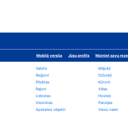
Mobilā versija
Jūsu profils
Mainiet savu reze
Valstis
Mājokļi
Reģioni
Dzīvokļi
Pilsētas
Kūrorti
Rajoni
Villas
Lidostas
Hosteļi
Viesnīcas
Pansijas
Apskates objekti
Viesu nami