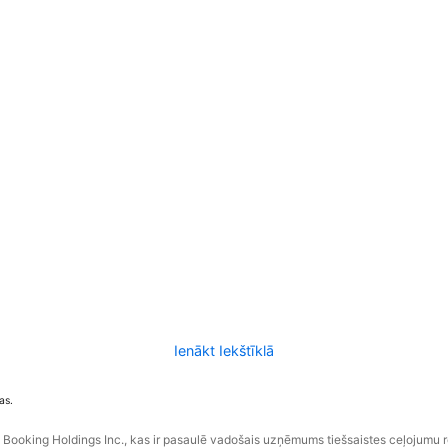
Ienākt Iekštīklā
as.
ooking Holdings Inc., kas ir pasaulē vadošais uzņēmums tiešsaistes ceļojumu 