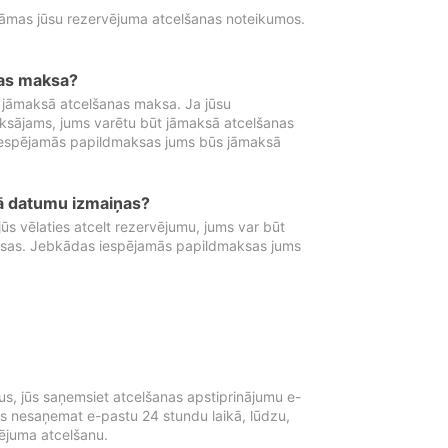
tāmas jūsu rezervējuma atcelšanas noteikumos.
nas maksa?
 jāmaksā atcelšanas maksa. Ja jūsu
aksājams, jums varētu būt jāmaksā atcelšanas
iespējamās papildmaksas jums būs jāmaksā
tā datumu izmaiņas?
 vēlaties atcelt rezervējumu, jums var būt
ksas. Jebkādas iespējamās papildmaksas jums
s, jūs saņemsiet atcelšanas apstiprinājumu e-
ūs nesaņemat e-pastu 24 stundu laikā, lūdzu,
vējuma atcelšanu.