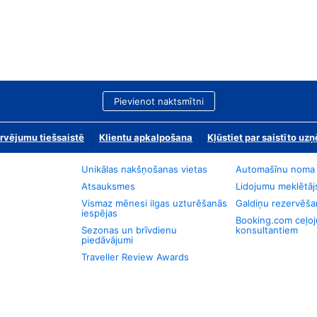
Pievienot naktsmītni
rvējumu tiešsaistē
Klientu apkalpošana
Kļūstiet par saistīto u
Unikālas nakšņošanas vietas
Automašīnu noma
Atsauksmes
Lidojumu meklētāj
Vismaz mēnesi ilgas uzturēšanās
Galdiņu rezervēša
iespējas
Booking.com ceļo
Sezonas un brīvdienu
konsultantiem
piedāvājumi
Traveller Review Awards