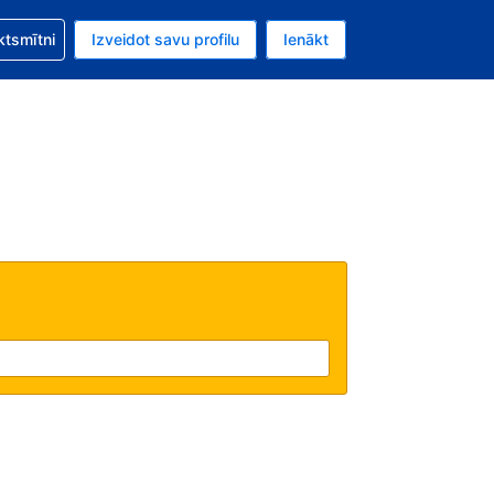
zību saistībā ar savu rezervējumu.
ktsmītni
Izveidot savu profilu
Ienākt
valūta ir ASV dolārs.
šreizējā valoda ir Latviski.