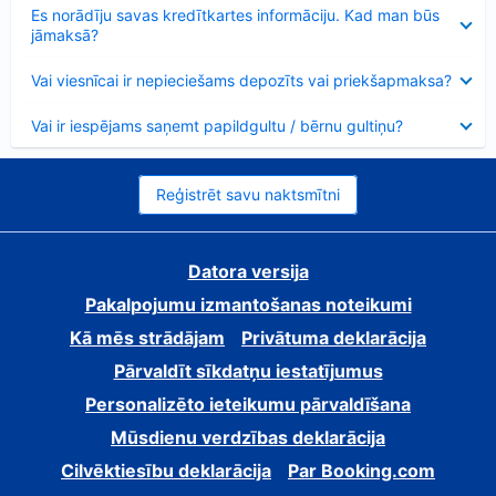
Samazināts
Es norādīju savas kredītkartes informāciju. Kad man būs
jāmaksā?
Samazināts
Vai viesnīcai ir nepieciešams depozīts vai priekšapmaksa?
Samazināts
Vai ir iespējams saņemt papildgultu / bērnu gultiņu?
Reģistrēt savu naktsmītni
Datora versija
Pakalpojumu izmantošanas noteikumi
Kā mēs strādājam
Privātuma deklarācija
Pārvaldīt sīkdatņu iestatījumus
Personalizēto ieteikumu pārvaldīšana
Mūsdienu verdzības deklarācija
Cilvēktiesību deklarācija
Par Booking.com