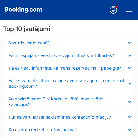
Top 10 jautājumi
Samazināts
Kas ir iekļauts cenā?
Samazināts
Vai ir iespējams veikt rezervējumu bez kredītkartes?
Samazināts
Kā es tieku informēts, ka mans rezervējums ir pabeigts?
Samazināts
Vai es varu atcelt vai mainīt savu rezervējumu, izmantojot
Booking.com?
Samazināts
Ko nozīmē mans PIN kods un kādēļ man ir tāds
vajadzīgs?
Samazināts
Kur es varu atrast naktsmītnes kontaktinformāciju?
Samazināts
Kā es varu redzēt, cik tas maksā?