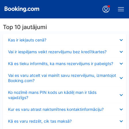
Top 10 jautājumi
Samazināts
Kas ir iekļauts cenā?
Samazināts
Vai ir iespējams veikt rezervējumu bez kredītkartes?
Samazināts
Kā es tieku informēts, ka mans rezervējums ir pabeigts?
Samazināts
Vai es varu atcelt vai mainīt savu rezervējumu, izmantojot
Booking.com?
Samazināts
Ko nozīmē mans PIN kods un kādēļ man ir tāds
vajadzīgs?
Samazināts
Kur es varu atrast naktsmītnes kontaktinformāciju?
Samazināts
Kā es varu redzēt, cik tas maksā?