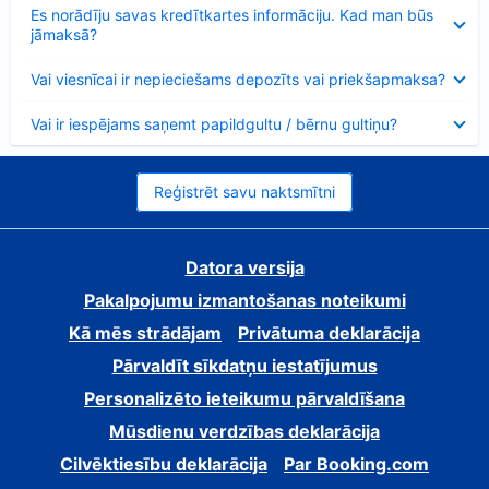
Samazināts
Es norādīju savas kredītkartes informāciju. Kad man būs
jāmaksā?
Samazināts
Vai viesnīcai ir nepieciešams depozīts vai priekšapmaksa?
Samazināts
Vai ir iespējams saņemt papildgultu / bērnu gultiņu?
Reģistrēt savu naktsmītni
Datora versija
Pakalpojumu izmantošanas noteikumi
Kā mēs strādājam
Privātuma deklarācija
Pārvaldīt sīkdatņu iestatījumus
Personalizēto ieteikumu pārvaldīšana
Mūsdienu verdzības deklarācija
Cilvēktiesību deklarācija
Par Booking.com