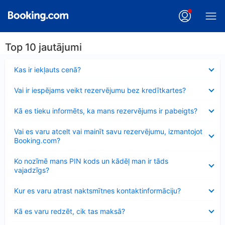
Top 10 jautājumi
Samazināts
Kas ir iekļauts cenā?
Samazināts
Vai ir iespējams veikt rezervējumu bez kredītkartes?
Samazināts
Kā es tieku informēts, ka mans rezervējums ir pabeigts?
Samazināts
Vai es varu atcelt vai mainīt savu rezervējumu, izmantojot
Booking.com?
Samazināts
Ko nozīmē mans PIN kods un kādēļ man ir tāds
vajadzīgs?
Samazināts
Kur es varu atrast naktsmītnes kontaktinformāciju?
Samazināts
Kā es varu redzēt, cik tas maksā?