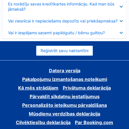
Samazināts
Es norādīju savas kredītkartes informāciju. Kad man būs
jāmaksā?
Samazināts
Vai viesnīcai ir nepieciešams depozīts vai priekšapmaksa?
Samazināts
Vai ir iespējams saņemt papildgultu / bērnu gultiņu?
Reģistrēt savu naktsmītni
Datora versija
Pakalpojumu izmantošanas noteikumi
Kā mēs strādājam
Privātuma deklarācija
Pārvaldīt sīkdatņu iestatījumus
Personalizēto ieteikumu pārvaldīšana
Mūsdienu verdzības deklarācija
Cilvēktiesību deklarācija
Par Booking.com