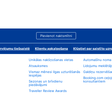
Pievienot naktsmītni
rvējumu tiešsaistē
Klientu apkalpošana
Kļūstiet par saistīto u
Unikālas nakšņošanas vietas
Automašīnu noma
Atsauksmes
Lidojumu meklētāj
Vismaz mēnesi ilgas uzturēšanās
Galdiņu rezervēša
iespējas
Booking.com ceļo
Sezonas un brīvdienu
konsultantiem
piedāvājumi
Traveller Review Awards