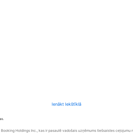
Ienākt Iekštīklā
as.
ooking Holdings Inc., kas ir pasaulē vadošais uzņēmums tiešsaistes ceļojumu 