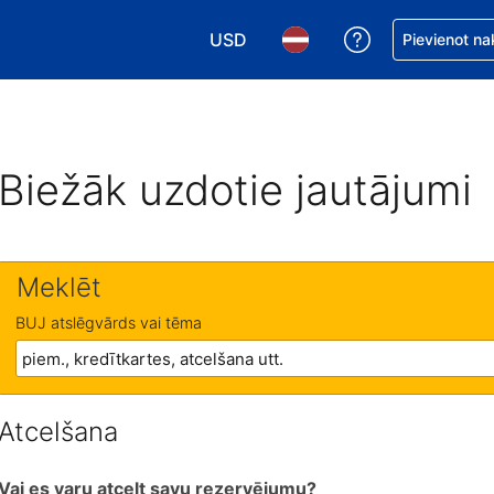
USD
Saņemiet palīd
Pievienot na
Izvēlēties valūtu. Jūsu pašreizējā 
Izvēlēties valodu. Jūsu pa
Biežāk uzdotie jautājumi
Meklēt
BUJ atslēgvārds vai tēma
Atcelšana
Vai es varu atcelt savu rezervējumu?