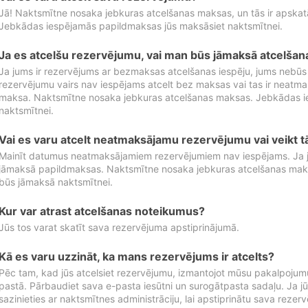
Jā! Naktsmītne nosaka jebkuras atcelšanas maksas, un tās ir apska
Jebkādas iespējamās papildmaksas jūs maksāsiet naktsmītnei.
Ja es atcelšu rezervējumu, vai man būs jāmaksā atcelša
Ja jums ir rezervējums ar bezmaksas atcelšanas iespēju, jums nebūs
rezervējumu vairs nav iespējams atcelt bez maksas vai tas ir neatm
maksa. Naktsmītne nosaka jebkuras atcelšanas maksas. Jebkādas 
naktsmītnei.
Vai es varu atcelt neatmaksājamu rezervējumu vai veikt 
Mainīt datumus neatmaksājamiem rezervējumiem nav iespējams. Ja jūs
jāmaksā papildmaksas. Naktsmītne nosaka jebkuras atcelšanas ma
būs jāmaksā naktsmītnei.
Kur var atrast atcelšanas noteikumus?
Jūs tos varat skatīt sava rezervējuma apstiprinājumā.
Kā es varu uzzināt, ka mans rezervējums ir atcelts?
Pēc tam, kad jūs atcelsiet rezervējumu, izmantojot mūsu pakalpojumu
pastā. Pārbaudiet sava e-pasta iesūtni un surogātpasta sadaļu. Ja j
sazinieties ar naktsmītnes administrāciju, lai apstiprinātu sava rezer