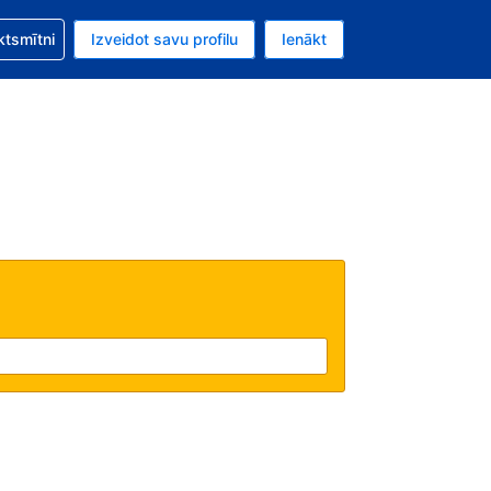
zību saistībā ar savu rezervējumu.
ktsmītni
Izveidot savu profilu
Ienākt
valūta ir ASV dolārs.
šreizējā valoda ir Latviski.