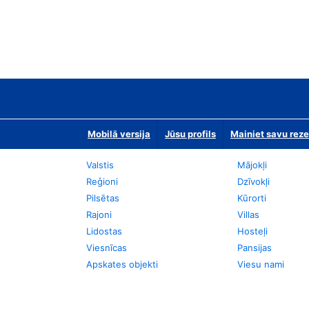
Mobilā versija
Jūsu profils
Mainiet savu reze
Valstis
Mājokļi
Reģioni
Dzīvokļi
Pilsētas
Kūrorti
Rajoni
Villas
Lidostas
Hosteļi
Viesnīcas
Pansijas
Apskates objekti
Viesu nami