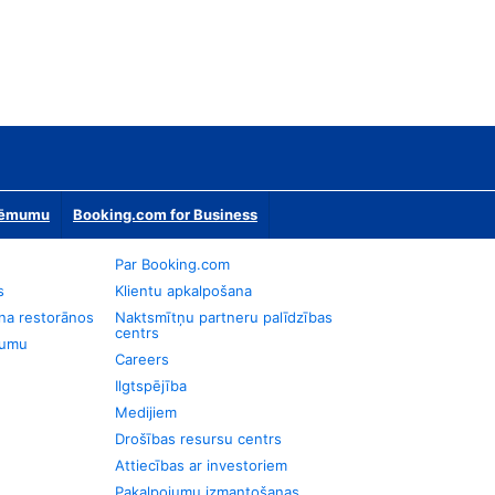
zņēmumu
Booking.com for Business
Par Booking.com
s
Klientu apkalpošana
na restorānos
Naktsmītņu partneru palīdzības
centrs
jumu
Careers
Ilgtspējība
Medijiem
Drošības resursu centrs
Attiecības ar investoriem
Pakalpojumu izmantošanas