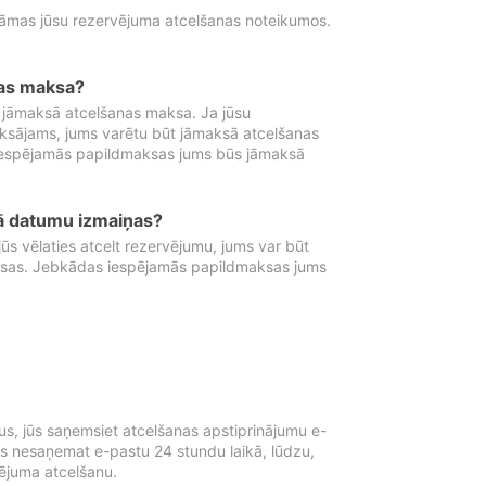
tāmas jūsu rezervējuma atcelšanas noteikumos.
nas maksa?
 jāmaksā atcelšanas maksa. Ja jūsu
aksājams, jums varētu būt jāmaksā atcelšanas
iespējamās papildmaksas jums būs jāmaksā
tā datumu izmaiņas?
 vēlaties atcelt rezervējumu, jums var būt
ksas. Jebkādas iespējamās papildmaksas jums
s, jūs saņemsiet atcelšanas apstiprinājumu e-
ūs nesaņemat e-pastu 24 stundu laikā, lūdzu,
vējuma atcelšanu.