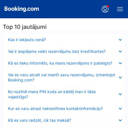
Top 10 jautājumi
Samazināts
Kas ir iekļauts cenā?
Samazināts
Vai ir iespējams veikt rezervējumu bez kredītkartes?
Samazināts
Kā es tieku informēts, ka mans rezervējums ir pabeigts?
Samazināts
Vai es varu atcelt vai mainīt savu rezervējumu, izmantojot
Booking.com?
Samazināts
Ko nozīmē mans PIN kods un kādēļ man ir tāds
vajadzīgs?
Samazināts
Kur es varu atrast naktsmītnes kontaktinformāciju?
Samazināts
Kā es varu redzēt, cik tas maksā?