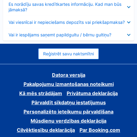
Samazināts
Es norādīju savas kredītkartes informāciju. Kad man būs
jāmaksā?
Samazināts
Vai viesnīcai ir nepieciešams depozīts vai priekšapmaksa?
Samazināts
Vai ir iespējams saņemt papildgultu / bērnu gultiņu?
Reģistrēt savu naktsmītni
Datora versija
Pakalpojumu izmantošanas noteikumi
Kā mēs strādājam
Privātuma deklarācija
Pārvaldīt sīkdatņu iestatījumus
Personalizēto ieteikumu pārvaldīšana
Mūsdienu verdzības deklarācija
Cilvēktiesību deklarācija
Par Booking.com