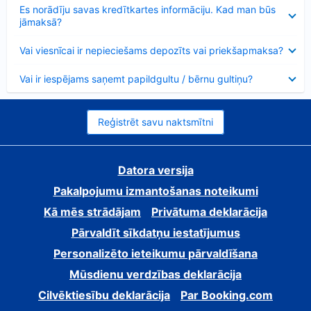
Samazināts
Es norādīju savas kredītkartes informāciju. Kad man būs
jāmaksā?
Samazināts
Vai viesnīcai ir nepieciešams depozīts vai priekšapmaksa?
Samazināts
Vai ir iespējams saņemt papildgultu / bērnu gultiņu?
Reģistrēt savu naktsmītni
Datora versija
Pakalpojumu izmantošanas noteikumi
Kā mēs strādājam
Privātuma deklarācija
Pārvaldīt sīkdatņu iestatījumus
Personalizēto ieteikumu pārvaldīšana
Mūsdienu verdzības deklarācija
Cilvēktiesību deklarācija
Par Booking.com