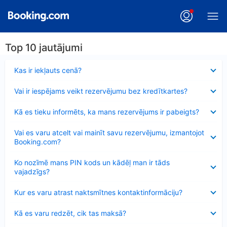
Top 10 jautājumi
Samazināts
Kas ir iekļauts cenā?
Samazināts
Vai ir iespējams veikt rezervējumu bez kredītkartes?
Samazināts
Kā es tieku informēts, ka mans rezervējums ir pabeigts?
Samazināts
Vai es varu atcelt vai mainīt savu rezervējumu, izmantojot
Booking.com?
Samazināts
Ko nozīmē mans PIN kods un kādēļ man ir tāds
vajadzīgs?
Samazināts
Kur es varu atrast naktsmītnes kontaktinformāciju?
Samazināts
Kā es varu redzēt, cik tas maksā?