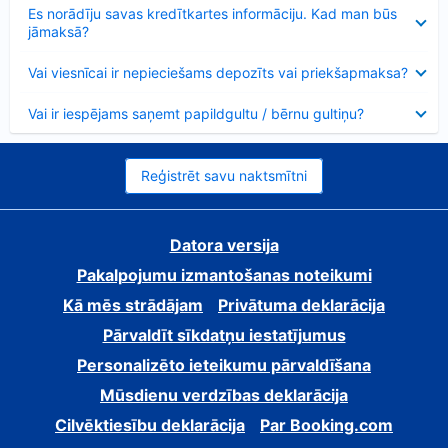
Samazināts
Es norādīju savas kredītkartes informāciju. Kad man būs
jāmaksā?
Samazināts
Vai viesnīcai ir nepieciešams depozīts vai priekšapmaksa?
Samazināts
Vai ir iespējams saņemt papildgultu / bērnu gultiņu?
Reģistrēt savu naktsmītni
Datora versija
Pakalpojumu izmantošanas noteikumi
Kā mēs strādājam
Privātuma deklarācija
Pārvaldīt sīkdatņu iestatījumus
Personalizēto ieteikumu pārvaldīšana
Mūsdienu verdzības deklarācija
Cilvēktiesību deklarācija
Par Booking.com