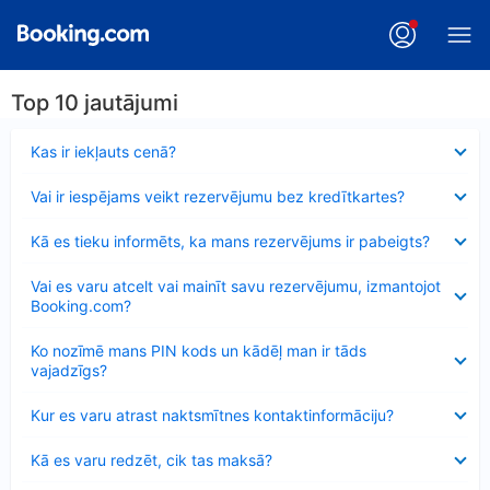
Top 10 jautājumi
Samazināts
Kas ir iekļauts cenā?
Samazināts
Vai ir iespējams veikt rezervējumu bez kredītkartes?
Samazināts
Kā es tieku informēts, ka mans rezervējums ir pabeigts?
Samazināts
Vai es varu atcelt vai mainīt savu rezervējumu, izmantojot
Booking.com?
Samazināts
Ko nozīmē mans PIN kods un kādēļ man ir tāds
vajadzīgs?
Samazināts
Kur es varu atrast naktsmītnes kontaktinformāciju?
Samazināts
Kā es varu redzēt, cik tas maksā?