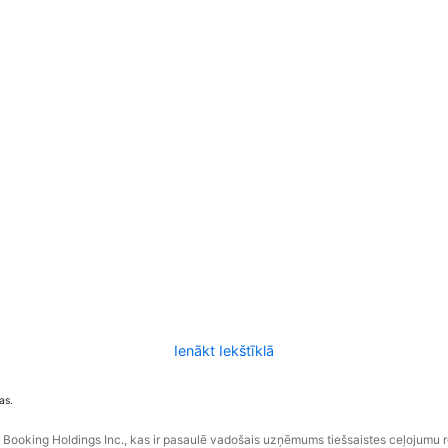
Ienākt Iekštīklā
as.
ooking Holdings Inc., kas ir pasaulē vadošais uzņēmums tiešsaistes ceļojumu 