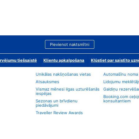
Pievienot naktsmītni
rvējumu tiešsaistē
Klientu apkalpošana
Kļūstiet par saistīto u
Unikālas nakšņošanas vietas
Automašīnu noma
Atsauksmes
Lidojumu meklētāj
Vismaz mēnesi ilgas uzturēšanās
Galdiņu rezervēša
iespējas
Booking.com ceļo
Sezonas un brīvdienu
konsultantiem
piedāvājumi
Traveller Review Awards