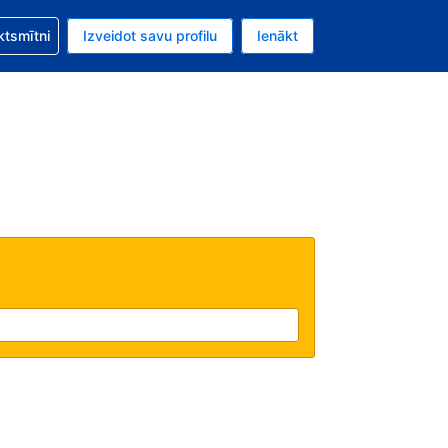
zību saistībā ar savu rezervējumu.
ktsmītni
Izveidot savu profilu
Ienākt
valūta ir ASV dolārs.
šreizējā valoda ir Latviski.