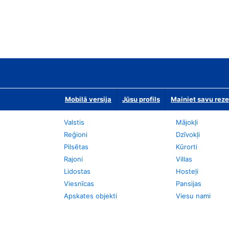
Mobilā versija
Jūsu profils
Mainiet savu reze
Valstis
Mājokļi
Reģioni
Dzīvokļi
Pilsētas
Kūrorti
Rajoni
Villas
Lidostas
Hosteļi
Viesnīcas
Pansijas
Apskates objekti
Viesu nami