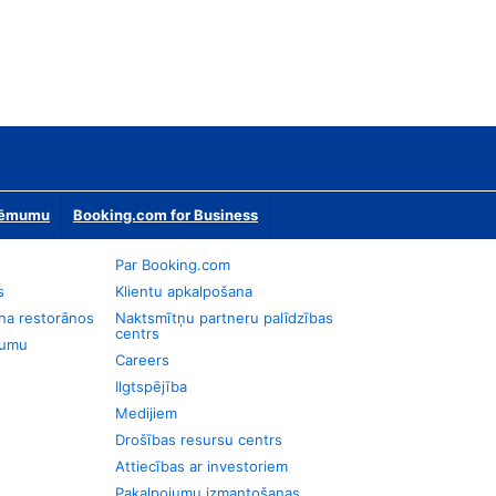
zņēmumu
Booking.com for Business
Par Booking.com
s
Klientu apkalpošana
na restorānos
Naktsmītņu partneru palīdzības
centrs
jumu
Careers
Ilgtspējība
Medijiem
Drošības resursu centrs
Attiecības ar investoriem
Pakalpojumu izmantošanas