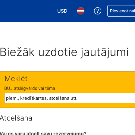
USD
Saņemiet palīd
Pievienot na
Izvēlēties valūtu. Jūsu pašreizējā 
Izvēlēties valodu. Jūsu pa
Biežāk uzdotie jautājumi
Meklēt
BUJ atslēgvārds vai tēma
Atcelšana
Vai es varu atcelt savu rezervējumu?