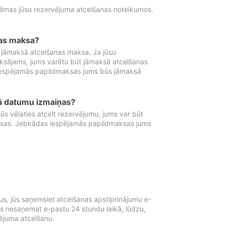
tāmas jūsu rezervējuma atcelšanas noteikumos.
nas maksa?
 jāmaksā atcelšanas maksa. Ja jūsu
aksājams, jums varētu būt jāmaksā atcelšanas
iespējamās papildmaksas jums būs jāmaksā
tā datumu izmaiņas?
 vēlaties atcelt rezervējumu, jums var būt
ksas. Jebkādas iespējamās papildmaksas jums
s, jūs saņemsiet atcelšanas apstiprinājumu e-
ūs nesaņemat e-pastu 24 stundu laikā, lūdzu,
vējuma atcelšanu.