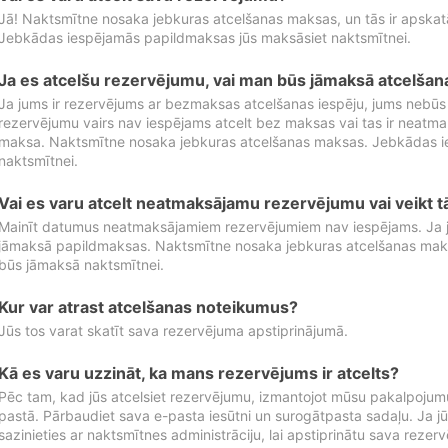
Jā! Naktsmītne nosaka jebkuras atcelšanas maksas, un tās ir apska
Jebkādas iespējamās papildmaksas jūs maksāsiet naktsmītnei.
Ja es atcelšu rezervējumu, vai man būs jāmaksā atcelša
Ja jums ir rezervējums ar bezmaksas atcelšanas iespēju, jums nebūs
rezervējumu vairs nav iespējams atcelt bez maksas vai tas ir neatm
maksa. Naktsmītne nosaka jebkuras atcelšanas maksas. Jebkādas 
naktsmītnei.
Vai es varu atcelt neatmaksājamu rezervējumu vai veikt 
Mainīt datumus neatmaksājamiem rezervējumiem nav iespējams. Ja jūs
jāmaksā papildmaksas. Naktsmītne nosaka jebkuras atcelšanas ma
būs jāmaksā naktsmītnei.
Kur var atrast atcelšanas noteikumus?
Jūs tos varat skatīt sava rezervējuma apstiprinājumā.
Kā es varu uzzināt, ka mans rezervējums ir atcelts?
Pēc tam, kad jūs atcelsiet rezervējumu, izmantojot mūsu pakalpojumu
pastā. Pārbaudiet sava e-pasta iesūtni un surogātpasta sadaļu. Ja j
sazinieties ar naktsmītnes administrāciju, lai apstiprinātu sava rezer