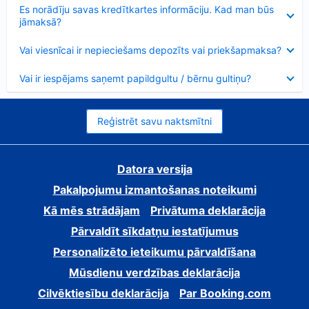
Samazināts
Es norādīju savas kredītkartes informāciju. Kad man būs
jāmaksā?
Samazināts
Vai viesnīcai ir nepieciešams depozīts vai priekšapmaksa?
Samazināts
Vai ir iespējams saņemt papildgultu / bērnu gultiņu?
Reģistrēt savu naktsmītni
Datora versija
Pakalpojumu izmantošanas noteikumi
Kā mēs strādājam
Privātuma deklarācija
Pārvaldīt sīkdatņu iestatījumus
Personalizēto ieteikumu pārvaldīšana
Mūsdienu verdzības deklarācija
Cilvēktiesību deklarācija
Par Booking.com