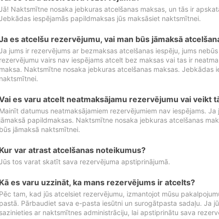
Jā! Naktsmītne nosaka jebkuras atcelšanas maksas, un tās ir apska
Jebkādas iespējamās papildmaksas jūs maksāsiet naktsmītnei.
Ja es atcelšu rezervējumu, vai man būs jāmaksā atcelša
Ja jums ir rezervējums ar bezmaksas atcelšanas iespēju, jums nebūs
rezervējumu vairs nav iespējams atcelt bez maksas vai tas ir neatm
maksa. Naktsmītne nosaka jebkuras atcelšanas maksas. Jebkādas 
naktsmītnei.
Vai es varu atcelt neatmaksājamu rezervējumu vai veikt 
Mainīt datumus neatmaksājamiem rezervējumiem nav iespējams. Ja jūs
jāmaksā papildmaksas. Naktsmītne nosaka jebkuras atcelšanas ma
būs jāmaksā naktsmītnei.
Kur var atrast atcelšanas noteikumus?
Jūs tos varat skatīt sava rezervējuma apstiprinājumā.
Kā es varu uzzināt, ka mans rezervējums ir atcelts?
Pēc tam, kad jūs atcelsiet rezervējumu, izmantojot mūsu pakalpojumu
pastā. Pārbaudiet sava e-pasta iesūtni un surogātpasta sadaļu. Ja j
sazinieties ar naktsmītnes administrāciju, lai apstiprinātu sava rezer