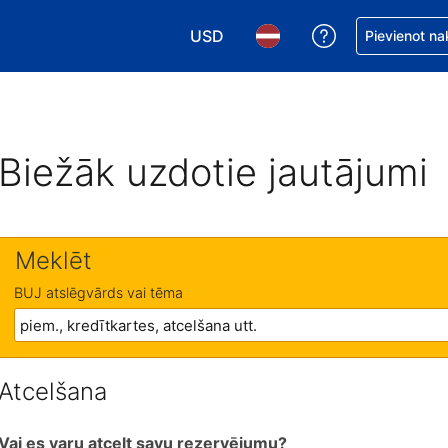
USD
Saņemiet palīd
Pievienot na
Izvēlēties valūtu. Jūsu pašreizējā 
Izvēlēties valodu. Jūsu pa
Biežāk uzdotie jautājumi
Meklēt
BUJ atslēgvārds vai tēma
Atcelšana
Vai es varu atcelt savu rezervējumu?