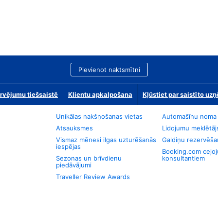
Pievienot naktsmītni
rvējumu tiešsaistē
Klientu apkalpošana
Kļūstiet par saistīto u
Unikālas nakšņošanas vietas
Automašīnu noma
Atsauksmes
Lidojumu meklētāj
Vismaz mēnesi ilgas uzturēšanās
Galdiņu rezervēša
iespējas
Booking.com ceļo
Sezonas un brīvdienu
konsultantiem
piedāvājumi
Traveller Review Awards