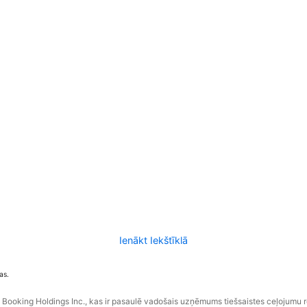
Ienākt Iekštīklā
as.
ooking Holdings Inc., kas ir pasaulē vadošais uzņēmums tiešsaistes ceļojumu 