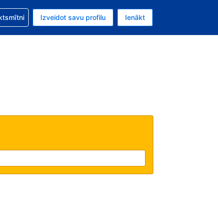
zību saistībā ar savu rezervējumu.
ktsmītni
Izveidot savu profilu
Ienākt
valūta ir ASV dolārs.
šreizējā valoda ir Latviski.