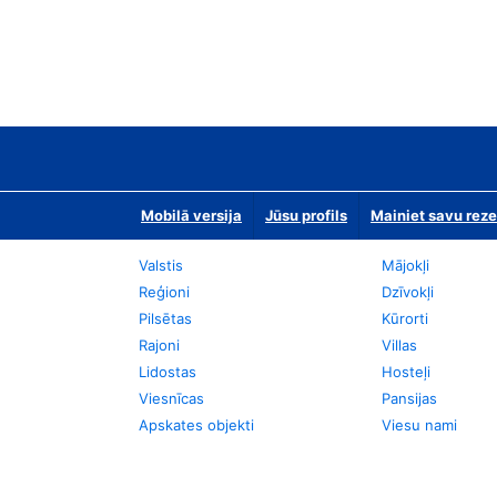
Mobilā versija
Jūsu profils
Mainiet savu reze
Valstis
Mājokļi
Reģioni
Dzīvokļi
Pilsētas
Kūrorti
Rajoni
Villas
Lidostas
Hosteļi
Viesnīcas
Pansijas
Apskates objekti
Viesu nami