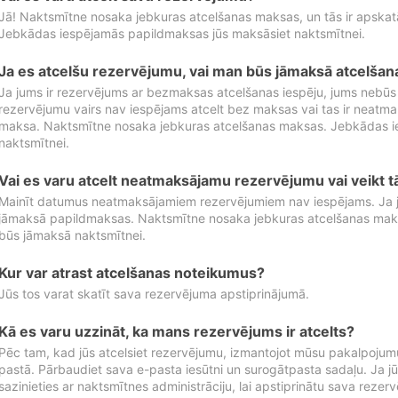
Jā! Naktsmītne nosaka jebkuras atcelšanas maksas, un tās ir apska
Jebkādas iespējamās papildmaksas jūs maksāsiet naktsmītnei.
Ja es atcelšu rezervējumu, vai man būs jāmaksā atcelša
Ja jums ir rezervējums ar bezmaksas atcelšanas iespēju, jums nebūs
rezervējumu vairs nav iespējams atcelt bez maksas vai tas ir neatm
maksa. Naktsmītne nosaka jebkuras atcelšanas maksas. Jebkādas 
naktsmītnei.
Vai es varu atcelt neatmaksājamu rezervējumu vai veikt 
Mainīt datumus neatmaksājamiem rezervējumiem nav iespējams. Ja jūs
jāmaksā papildmaksas. Naktsmītne nosaka jebkuras atcelšanas ma
būs jāmaksā naktsmītnei.
Kur var atrast atcelšanas noteikumus?
Jūs tos varat skatīt sava rezervējuma apstiprinājumā.
Kā es varu uzzināt, ka mans rezervējums ir atcelts?
Pēc tam, kad jūs atcelsiet rezervējumu, izmantojot mūsu pakalpojumu
pastā. Pārbaudiet sava e-pasta iesūtni un surogātpasta sadaļu. Ja j
sazinieties ar naktsmītnes administrāciju, lai apstiprinātu sava rezer