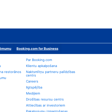
zņēmumu
Booking.com for Business
Par Booking.com
s
Klientu apkalpošana
na restorānos
Naktsmītņu partneru palīdzības
centrs
jumu
Careers
Ilgtspējība
Medijiem
Drošības resursu centrs
Attiecības ar investoriem
Pakalpojumu izmantošanas