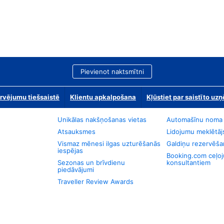
Pievienot naktsmītni
rvējumu tiešsaistē
Klientu apkalpošana
Kļūstiet par saistīto u
Unikālas nakšņošanas vietas
Automašīnu noma
Atsauksmes
Lidojumu meklētāj
Vismaz mēnesi ilgas uzturēšanās
Galdiņu rezervēša
iespējas
Booking.com ceļo
Sezonas un brīvdienu
konsultantiem
piedāvājumi
Traveller Review Awards