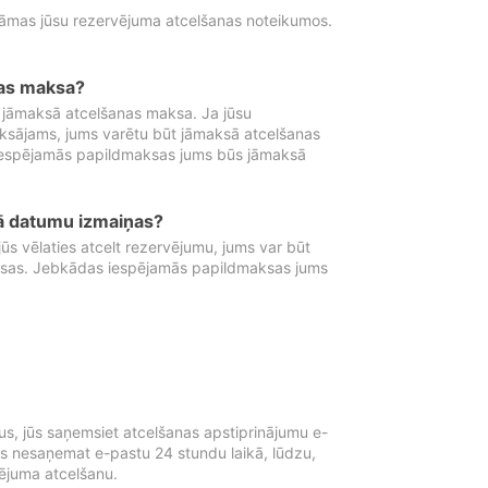
tāmas jūsu rezervējuma atcelšanas noteikumos.
nas maksa?
 jāmaksā atcelšanas maksa. Ja jūsu
aksājams, jums varētu būt jāmaksā atcelšanas
iespējamās papildmaksas jums būs jāmaksā
tā datumu izmaiņas?
 vēlaties atcelt rezervējumu, jums var būt
ksas. Jebkādas iespējamās papildmaksas jums
s, jūs saņemsiet atcelšanas apstiprinājumu e-
ūs nesaņemat e-pastu 24 stundu laikā, lūdzu,
vējuma atcelšanu.