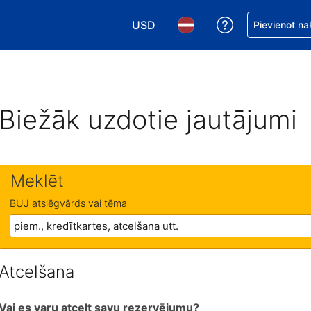
USD
Saņemiet palīd
Pievienot na
Izvēlēties valūtu. Jūsu pašreizējā 
Izvēlēties valodu. Jūsu pa
Biežāk uzdotie jautājumi
Meklēt
BUJ atslēgvārds vai tēma
Atcelšana
Vai es varu atcelt savu rezervējumu?