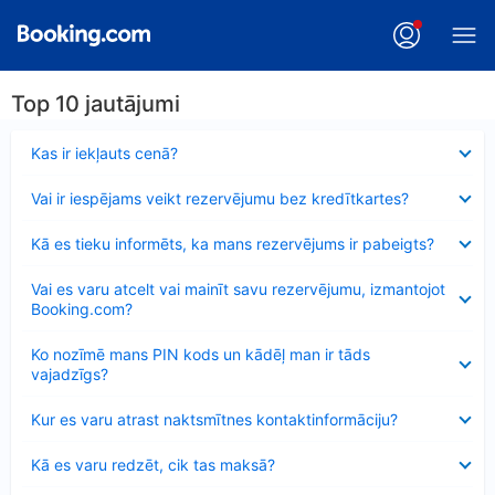
Top 10 jautājumi
Samazināts
Kas ir iekļauts cenā?
Samazināts
Vai ir iespējams veikt rezervējumu bez kredītkartes?
Samazināts
Kā es tieku informēts, ka mans rezervējums ir pabeigts?
Samazināts
Vai es varu atcelt vai mainīt savu rezervējumu, izmantojot
Booking.com?
Samazināts
Ko nozīmē mans PIN kods un kādēļ man ir tāds
vajadzīgs?
Samazināts
Kur es varu atrast naktsmītnes kontaktinformāciju?
Samazināts
Kā es varu redzēt, cik tas maksā?