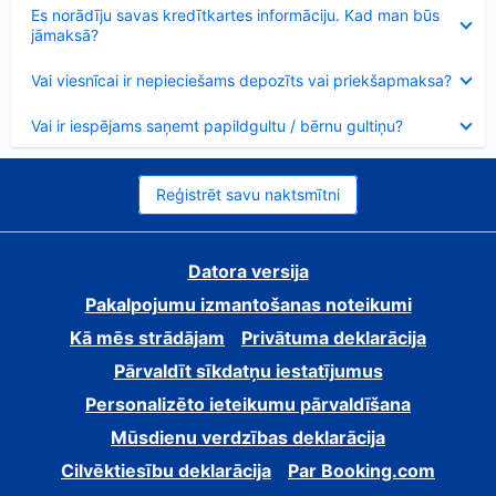
Samazināts
Es norādīju savas kredītkartes informāciju. Kad man būs
jāmaksā?
Samazināts
Vai viesnīcai ir nepieciešams depozīts vai priekšapmaksa?
Samazināts
Vai ir iespējams saņemt papildgultu / bērnu gultiņu?
Reģistrēt savu naktsmītni
Datora versija
Pakalpojumu izmantošanas noteikumi
Kā mēs strādājam
Privātuma deklarācija
Pārvaldīt sīkdatņu iestatījumus
Personalizēto ieteikumu pārvaldīšana
Mūsdienu verdzības deklarācija
Cilvēktiesību deklarācija
Par Booking.com