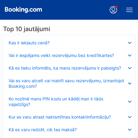
Top 10 jautājumi
Samazināts
Kas ir iekļauts cenā?
Samazināts
Vai ir iespējams veikt rezervējumu bez kredītkartes?
Samazināts
Kā es tieku informēts, ka mans rezervējums ir pabeigts?
Samazināts
Vai es varu atcelt vai mainīt savu rezervējumu, izmantojot
Booking.com?
Samazināts
Ko nozīmē mans PIN kods un kādēļ man ir tāds
vajadzīgs?
Samazināts
Kur es varu atrast naktsmītnes kontaktinformāciju?
Samazināts
Kā es varu redzēt, cik tas maksā?