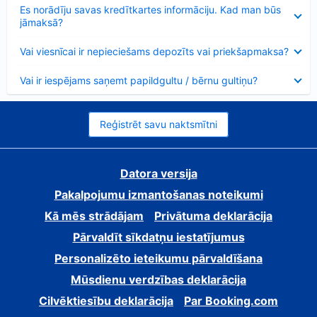
Samazināts
Es norādīju savas kredītkartes informāciju. Kad man būs
jāmaksā?
Samazināts
Vai viesnīcai ir nepieciešams depozīts vai priekšapmaksa?
Samazināts
Vai ir iespējams saņemt papildgultu / bērnu gultiņu?
Reģistrēt savu naktsmītni
Datora versija
Pakalpojumu izmantošanas noteikumi
Kā mēs strādājam
Privātuma deklarācija
Pārvaldīt sīkdatņu iestatījumus
Personalizēto ieteikumu pārvaldīšana
Mūsdienu verdzības deklarācija
Cilvēktiesību deklarācija
Par Booking.com