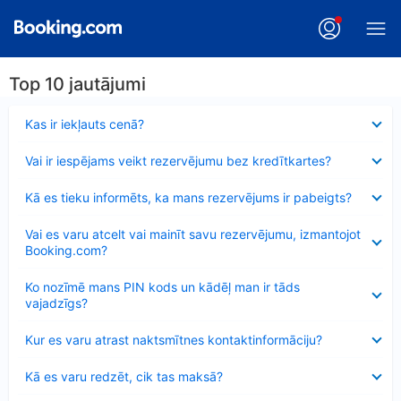
Top 10 jautājumi
Samazināts
Kas ir iekļauts cenā?
Samazināts
Vai ir iespējams veikt rezervējumu bez kredītkartes?
Samazināts
Kā es tieku informēts, ka mans rezervējums ir pabeigts?
Samazināts
Vai es varu atcelt vai mainīt savu rezervējumu, izmantojot
Booking.com?
Samazināts
Ko nozīmē mans PIN kods un kādēļ man ir tāds
vajadzīgs?
Samazināts
Kur es varu atrast naktsmītnes kontaktinformāciju?
Samazināts
Kā es varu redzēt, cik tas maksā?