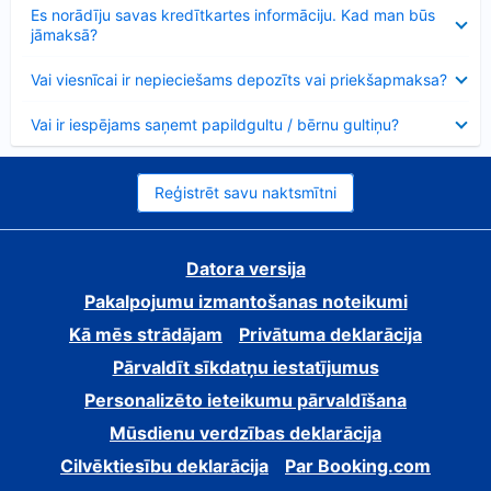
Samazināts
Es norādīju savas kredītkartes informāciju. Kad man būs
jāmaksā?
Samazināts
Vai viesnīcai ir nepieciešams depozīts vai priekšapmaksa?
Samazināts
Vai ir iespējams saņemt papildgultu / bērnu gultiņu?
Reģistrēt savu naktsmītni
Datora versija
Pakalpojumu izmantošanas noteikumi
Kā mēs strādājam
Privātuma deklarācija
Pārvaldīt sīkdatņu iestatījumus
Personalizēto ieteikumu pārvaldīšana
Mūsdienu verdzības deklarācija
Cilvēktiesību deklarācija
Par Booking.com