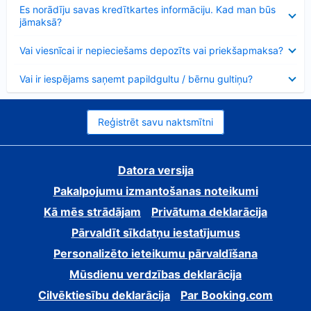
Samazināts
Es norādīju savas kredītkartes informāciju. Kad man būs
jāmaksā?
Samazināts
Vai viesnīcai ir nepieciešams depozīts vai priekšapmaksa?
Samazināts
Vai ir iespējams saņemt papildgultu / bērnu gultiņu?
Reģistrēt savu naktsmītni
Datora versija
Pakalpojumu izmantošanas noteikumi
Kā mēs strādājam
Privātuma deklarācija
Pārvaldīt sīkdatņu iestatījumus
Personalizēto ieteikumu pārvaldīšana
Mūsdienu verdzības deklarācija
Cilvēktiesību deklarācija
Par Booking.com