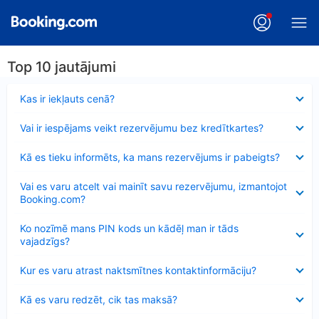
Top 10 jautājumi
Samazināts
Kas ir iekļauts cenā?
Samazināts
Vai ir iespējams veikt rezervējumu bez kredītkartes?
Samazināts
Kā es tieku informēts, ka mans rezervējums ir pabeigts?
Samazināts
Vai es varu atcelt vai mainīt savu rezervējumu, izmantojot
Booking.com?
Samazināts
Ko nozīmē mans PIN kods un kādēļ man ir tāds
vajadzīgs?
Samazināts
Kur es varu atrast naktsmītnes kontaktinformāciju?
Samazināts
Kā es varu redzēt, cik tas maksā?