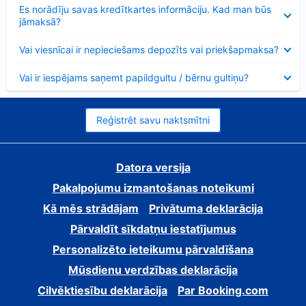
Samazināts
Es norādīju savas kredītkartes informāciju. Kad man būs
jāmaksā?
Samazināts
Vai viesnīcai ir nepieciešams depozīts vai priekšapmaksa?
Samazināts
Vai ir iespējams saņemt papildgultu / bērnu gultiņu?
Reģistrēt savu naktsmītni
Datora versija
Pakalpojumu izmantošanas noteikumi
Kā mēs strādājam
Privātuma deklarācija
Pārvaldīt sīkdatņu iestatījumus
Personalizēto ieteikumu pārvaldīšana
Mūsdienu verdzības deklarācija
Cilvēktiesību deklarācija
Par Booking.com