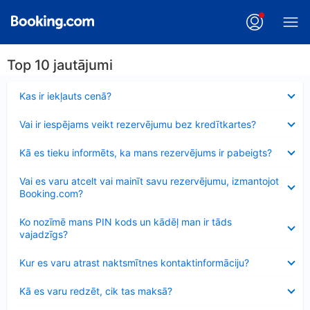
Top 10 jautājumi
Samazināts
Kas ir iekļauts cenā?
Samazināts
Vai ir iespējams veikt rezervējumu bez kredītkartes?
Samazināts
Kā es tieku informēts, ka mans rezervējums ir pabeigts?
Samazināts
Vai es varu atcelt vai mainīt savu rezervējumu, izmantojot
Booking.com?
Samazināts
Ko nozīmē mans PIN kods un kādēļ man ir tāds
vajadzīgs?
Samazināts
Kur es varu atrast naktsmītnes kontaktinformāciju?
Samazināts
Kā es varu redzēt, cik tas maksā?