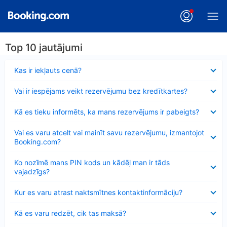
Top 10 jautājumi
Samazināts
Kas ir iekļauts cenā?
Samazināts
Vai ir iespējams veikt rezervējumu bez kredītkartes?
Samazināts
Kā es tieku informēts, ka mans rezervējums ir pabeigts?
Samazināts
Vai es varu atcelt vai mainīt savu rezervējumu, izmantojot
Booking.com?
Samazināts
Ko nozīmē mans PIN kods un kādēļ man ir tāds
vajadzīgs?
Samazināts
Kur es varu atrast naktsmītnes kontaktinformāciju?
Samazināts
Kā es varu redzēt, cik tas maksā?