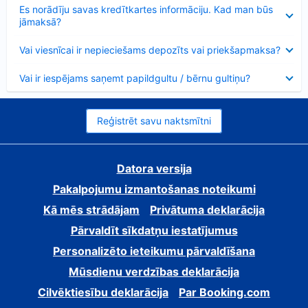
Samazināts
Es norādīju savas kredītkartes informāciju. Kad man būs
jāmaksā?
Samazināts
Vai viesnīcai ir nepieciešams depozīts vai priekšapmaksa?
Samazināts
Vai ir iespējams saņemt papildgultu / bērnu gultiņu?
Reģistrēt savu naktsmītni
Datora versija
Pakalpojumu izmantošanas noteikumi
Kā mēs strādājam
Privātuma deklarācija
Pārvaldīt sīkdatņu iestatījumus
Personalizēto ieteikumu pārvaldīšana
Mūsdienu verdzības deklarācija
Cilvēktiesību deklarācija
Par Booking.com