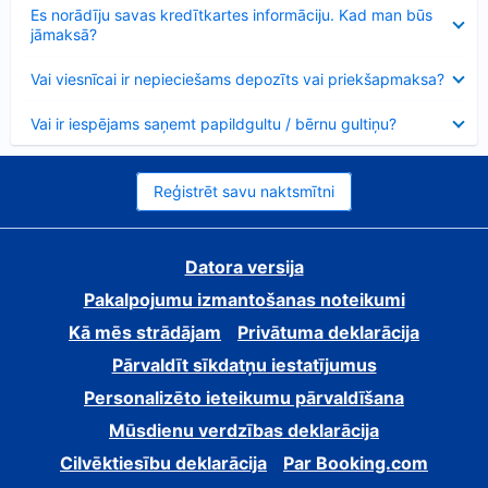
Samazināts
Es norādīju savas kredītkartes informāciju. Kad man būs
jāmaksā?
Samazināts
Vai viesnīcai ir nepieciešams depozīts vai priekšapmaksa?
Samazināts
Vai ir iespējams saņemt papildgultu / bērnu gultiņu?
Reģistrēt savu naktsmītni
Datora versija
Pakalpojumu izmantošanas noteikumi
Kā mēs strādājam
Privātuma deklarācija
Pārvaldīt sīkdatņu iestatījumus
Personalizēto ieteikumu pārvaldīšana
Mūsdienu verdzības deklarācija
Cilvēktiesību deklarācija
Par Booking.com