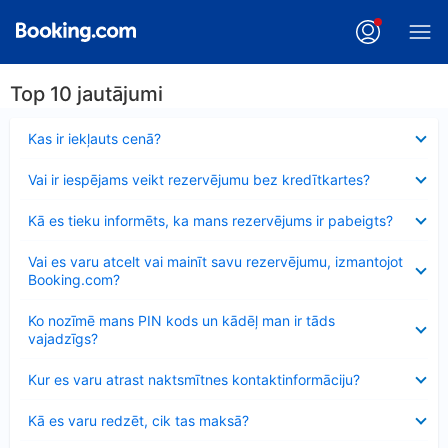
Top 10 jautājumi
Samazināts
Kas ir iekļauts cenā?
Samazināts
Vai ir iespējams veikt rezervējumu bez kredītkartes?
Samazināts
Kā es tieku informēts, ka mans rezervējums ir pabeigts?
Samazināts
Vai es varu atcelt vai mainīt savu rezervējumu, izmantojot
Booking.com?
Samazināts
Ko nozīmē mans PIN kods un kādēļ man ir tāds
vajadzīgs?
Samazināts
Kur es varu atrast naktsmītnes kontaktinformāciju?
Samazināts
Kā es varu redzēt, cik tas maksā?