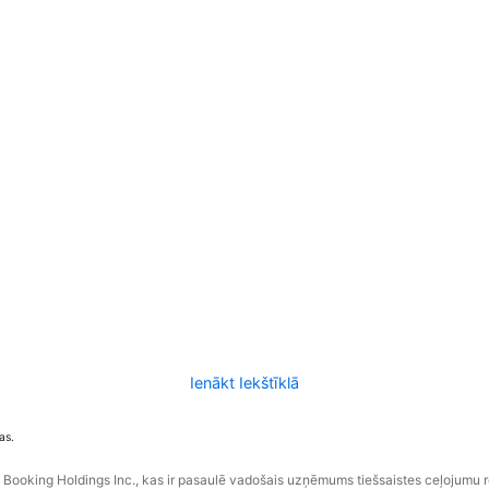
Ienākt Iekštīklā
as.
ooking Holdings Inc., kas ir pasaulē vadošais uzņēmums tiešsaistes ceļojumu 