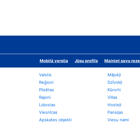
Mobilā versija
Jūsu profils
Mainiet savu reze
Valstis
Mājokļi
Reģioni
Dzīvokļi
Pilsētas
Kūrorti
Rajoni
Villas
Lidostas
Hosteļi
Viesnīcas
Pansijas
Apskates objekti
Viesu nami