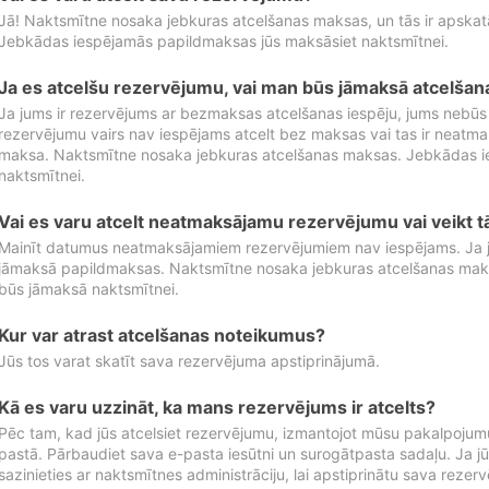
Jā! Naktsmītne nosaka jebkuras atcelšanas maksas, un tās ir apska
Jebkādas iespējamās papildmaksas jūs maksāsiet naktsmītnei.
Ja es atcelšu rezervējumu, vai man būs jāmaksā atcelša
Ja jums ir rezervējums ar bezmaksas atcelšanas iespēju, jums nebūs
rezervējumu vairs nav iespējams atcelt bez maksas vai tas ir neatm
maksa. Naktsmītne nosaka jebkuras atcelšanas maksas. Jebkādas 
naktsmītnei.
Vai es varu atcelt neatmaksājamu rezervējumu vai veikt 
Mainīt datumus neatmaksājamiem rezervējumiem nav iespējams. Ja jūs
jāmaksā papildmaksas. Naktsmītne nosaka jebkuras atcelšanas ma
būs jāmaksā naktsmītnei.
Kur var atrast atcelšanas noteikumus?
Jūs tos varat skatīt sava rezervējuma apstiprinājumā.
Kā es varu uzzināt, ka mans rezervējums ir atcelts?
Pēc tam, kad jūs atcelsiet rezervējumu, izmantojot mūsu pakalpojumu
pastā. Pārbaudiet sava e-pasta iesūtni un surogātpasta sadaļu. Ja j
sazinieties ar naktsmītnes administrāciju, lai apstiprinātu sava rezer