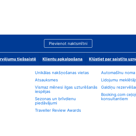
Pievienot naktsmītni
rvējumu tiešsaistē
Klientu apkalpošana
Kļūstiet par saistīto u
Unikālas nakšņošanas vietas
Automašīnu noma
Atsauksmes
Lidojumu meklētāj
Vismaz mēnesi ilgas uzturēšanās
Galdiņu rezervēša
iespējas
Booking.com ceļo
Sezonas un brīvdienu
konsultantiem
piedāvājumi
Traveller Review Awards