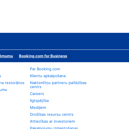
zņēmumu
Booking.com for Business
Par Booking.com
s
Klientu apkalpošana
na restorānos
Naktsmītņu partneru palīdzības
centrs
jumu
Careers
Ilgtspējība
Medijiem
Drošības resursu centrs
Attiecības ar investoriem
Pakalpojumu izmantošanas