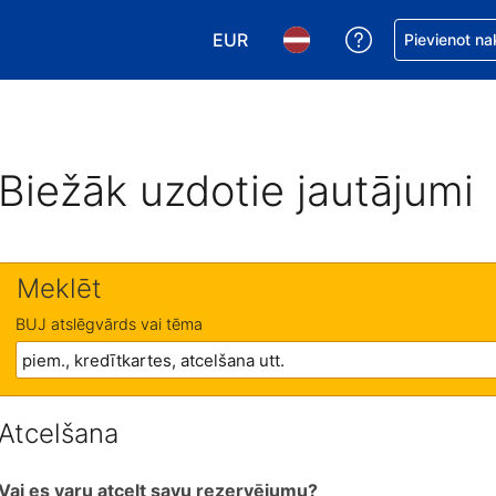
EUR
Saņemiet palīd
Pievienot na
Izvēlēties valūtu. Jūsu pašreizējā 
Izvēlēties valodu. Jūsu pa
Biežāk uzdotie jautājumi
Meklēt
BUJ atslēgvārds vai tēma
Atcelšana
Vai es varu atcelt savu rezervējumu?