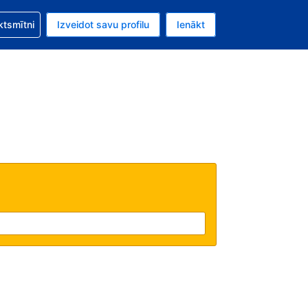
zību saistībā ar savu rezervējumu.
ktsmītni
Izveidot savu profilu
Ienākt
valūta ir Eiro.
šreizējā valoda ir Latviski.