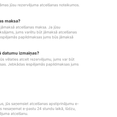
tāmas jūsu rezervējuma atcelšanas noteikumos.
nas maksa?
 jāmaksā atcelšanas maksa. Ja jūsu
aksājams, jums varētu būt jāmaksā atcelšanas
iespējamās papildmaksas jums būs jāmaksā
tā datumu izmaiņas?
 vēlaties atcelt rezervējumu, jums var būt
ksas. Jebkādas iespējamās papildmaksas jums
s, jūs saņemsiet atcelšanas apstiprinājumu e-
ūs nesaņemat e-pastu 24 stundu laikā, lūdzu,
vējuma atcelšanu.