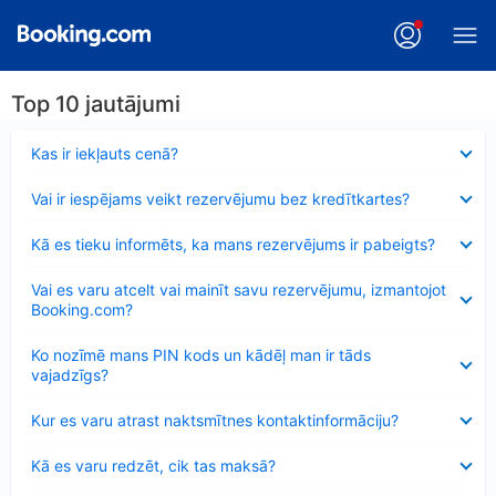
Top 10 jautājumi
Samazināts
Kas ir iekļauts cenā?
Samazināts
Vai ir iespējams veikt rezervējumu bez kredītkartes?
Samazināts
Kā es tieku informēts, ka mans rezervējums ir pabeigts?
Samazināts
Vai es varu atcelt vai mainīt savu rezervējumu, izmantojot
Booking.com?
Samazināts
Ko nozīmē mans PIN kods un kādēļ man ir tāds
vajadzīgs?
Samazināts
Kur es varu atrast naktsmītnes kontaktinformāciju?
Samazināts
Kā es varu redzēt, cik tas maksā?