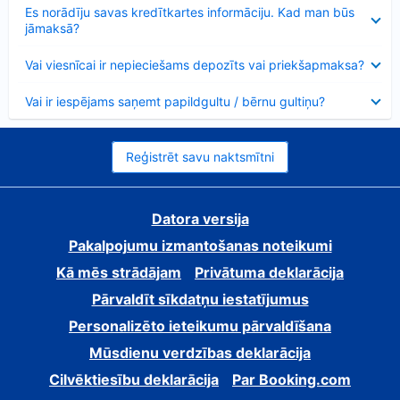
Samazināts
Es norādīju savas kredītkartes informāciju. Kad man būs
jāmaksā?
Samazināts
Vai viesnīcai ir nepieciešams depozīts vai priekšapmaksa?
Samazināts
Vai ir iespējams saņemt papildgultu / bērnu gultiņu?
Reģistrēt savu naktsmītni
Datora versija
Pakalpojumu izmantošanas noteikumi
Kā mēs strādājam
Privātuma deklarācija
Pārvaldīt sīkdatņu iestatījumus
Personalizēto ieteikumu pārvaldīšana
Mūsdienu verdzības deklarācija
Cilvēktiesību deklarācija
Par Booking.com