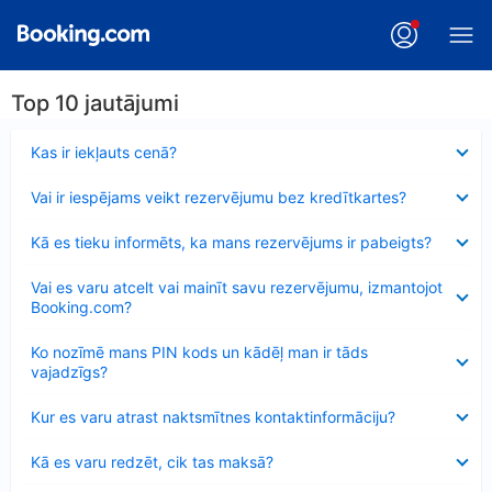
Top 10 jautājumi
Samazināts
Kas ir iekļauts cenā?
Samazināts
Vai ir iespējams veikt rezervējumu bez kredītkartes?
Samazināts
Kā es tieku informēts, ka mans rezervējums ir pabeigts?
Samazināts
Vai es varu atcelt vai mainīt savu rezervējumu, izmantojot
Booking.com?
Samazināts
Ko nozīmē mans PIN kods un kādēļ man ir tāds
vajadzīgs?
Samazināts
Kur es varu atrast naktsmītnes kontaktinformāciju?
Samazināts
Kā es varu redzēt, cik tas maksā?