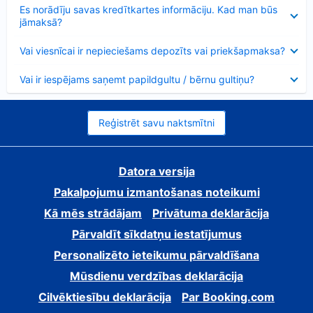
Samazināts
Es norādīju savas kredītkartes informāciju. Kad man būs
jāmaksā?
Samazināts
Vai viesnīcai ir nepieciešams depozīts vai priekšapmaksa?
Samazināts
Vai ir iespējams saņemt papildgultu / bērnu gultiņu?
Reģistrēt savu naktsmītni
Datora versija
Pakalpojumu izmantošanas noteikumi
Kā mēs strādājam
Privātuma deklarācija
Pārvaldīt sīkdatņu iestatījumus
Personalizēto ieteikumu pārvaldīšana
Mūsdienu verdzības deklarācija
Cilvēktiesību deklarācija
Par Booking.com