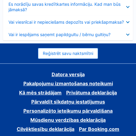
Samazināts
Es norādīju savas kredītkartes informāciju. Kad man būs
jāmaksā?
Samazināts
Vai viesnīcai ir nepieciešams depozīts vai priekšapmaksa?
Samazināts
Vai ir iespējams saņemt papildgultu / bērnu gultiņu?
Reģistrēt savu naktsmītni
Datora versija
Pakalpojumu izmantošanas noteikumi
Kā mēs strādājam
Privātuma deklarācija
Pārvaldīt sīkdatņu iestatījumus
Personalizēto ieteikumu pārvaldīšana
Mūsdienu verdzības deklarācija
Cilvēktiesību deklarācija
Par Booking.com