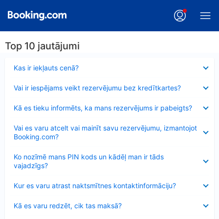
Top 10 jautājumi
Samazināts
Kas ir iekļauts cenā?
Samazināts
Vai ir iespējams veikt rezervējumu bez kredītkartes?
Samazināts
Kā es tieku informēts, ka mans rezervējums ir pabeigts?
Samazināts
Vai es varu atcelt vai mainīt savu rezervējumu, izmantojot
Booking.com?
Samazināts
Ko nozīmē mans PIN kods un kādēļ man ir tāds
vajadzīgs?
Samazināts
Kur es varu atrast naktsmītnes kontaktinformāciju?
Samazināts
Kā es varu redzēt, cik tas maksā?