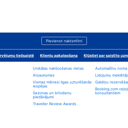
Pievienot naktsmītni
rvējumu tiešsaistē
Klientu apkalpošana
Kļūstiet par saistīto u
Unikālas nakšņošanas vietas
Automašīnu noma
Atsauksmes
Lidojumu meklētāj
Vismaz mēnesi ilgas uzturēšanās
Galdiņu rezervēša
iespējas
Booking.com ceļo
Sezonas un brīvdienu
konsultantiem
piedāvājumi
Traveller Review Awards