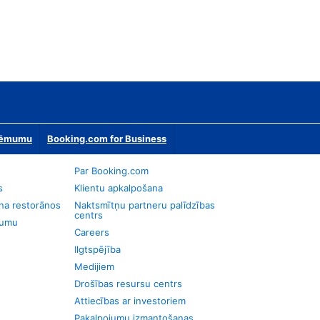
zņēmumu
Booking.com for Business
Par Booking.com
s
Klientu apkalpošana
na restorānos
Naktsmītņu partneru palīdzības
centrs
jumu
Careers
Ilgtspējība
Medijiem
Drošības resursu centrs
Attiecības ar investoriem
Pakalpojumu izmantošanas