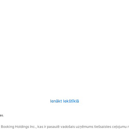
Ienākt Iekštīklā
as.
ooking Holdings Inc., kas ir pasaulē vadošais uzņēmums tiešsaistes ceļojumu 