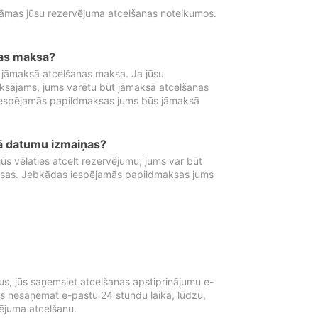
tāmas jūsu rezervējuma atcelšanas noteikumos.
nas maksa?
 jāmaksā atcelšanas maksa. Ja jūsu
aksājams, jums varētu būt jāmaksā atcelšanas
iespējamās papildmaksas jums būs jāmaksā
tā datumu izmaiņas?
 vēlaties atcelt rezervējumu, jums var būt
ksas. Jebkādas iespējamās papildmaksas jums
s, jūs saņemsiet atcelšanas apstiprinājumu e-
ūs nesaņemat e-pastu 24 stundu laikā, lūdzu,
vējuma atcelšanu.