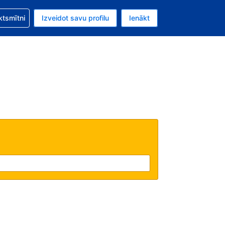
zību saistībā ar savu rezervējumu.
ktsmītni
Izveidot savu profilu
Ienākt
valūta ir Eiro.
šreizējā valoda ir Latviski.