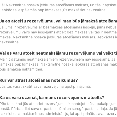
Jā! Naktsmītne nosaka jebkuras atcelšanas maksas, un tās ir apska
Jebkādas iespējamās papildmaksas jūs maksāsiet naktsmītnei.
Ja es atcelšu rezervējumu, vai man būs jāmaksā atcelša
Ja jums ir rezervējums ar bezmaksas atcelšanas iespēju, jums nebūs
rezervējumu vairs nav iespējams atcelt bez maksas vai tas ir neatm
maksa. Naktsmītne nosaka jebkuras atcelšanas maksas. Jebkādas 
naktsmītnei.
Vai es varu atcelt neatmaksājamu rezervējumu vai veikt 
Mainīt datumus neatmaksājamiem rezervējumiem nav iespējams. Ja jūs
jāmaksā papildmaksas. Naktsmītne nosaka jebkuras atcelšanas ma
būs jāmaksā naktsmītnei.
Kur var atrast atcelšanas noteikumus?
Jūs tos varat skatīt sava rezervējuma apstiprinājumā.
Kā es varu uzzināt, ka mans rezervējums ir atcelts?
Pēc tam, kad jūs atcelsiet rezervējumu, izmantojot mūsu pakalpojumu
pastā. Pārbaudiet sava e-pasta iesūtni un surogātpasta sadaļu. Ja j
sazinieties ar naktsmītnes administrāciju, lai apstiprinātu sava rezer