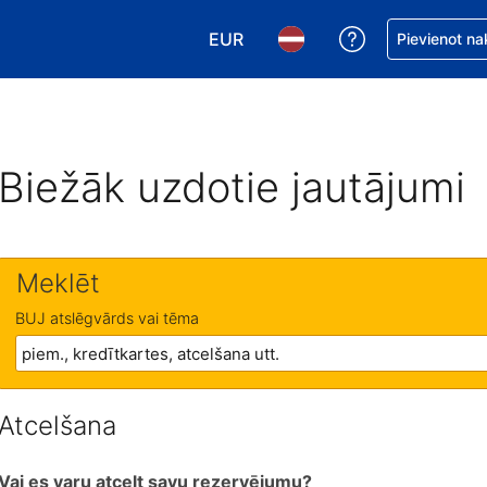
EUR
Saņemiet palīd
Pievienot na
Izvēlēties valūtu. Jūsu pašreizējā 
Izvēlēties valodu. Jūsu pa
Biežāk uzdotie jautājumi
Meklēt
BUJ atslēgvārds vai tēma
Atcelšana
Vai es varu atcelt savu rezervējumu?