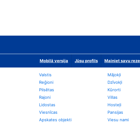
Mobilā versija
Jūsu profils
Mainiet savu reze
Valstis
Mājokļi
Reģioni
Dzīvokļi
Pilsētas
Kūrorti
Rajoni
Villas
Lidostas
Hosteļi
Viesnīcas
Pansijas
Apskates objekti
Viesu nami