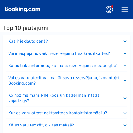
Top 10 jautājumi
Samazināts
Kas ir iekļauts cenā?
Samazināts
Vai ir iespējams veikt rezervējumu bez kredītkartes?
Samazināts
Kā es tieku informēts, ka mans rezervējums ir pabeigts?
Samazināts
Vai es varu atcelt vai mainīt savu rezervējumu, izmantojot
Booking.com?
Samazināts
Ko nozīmē mans PIN kods un kādēļ man ir tāds
vajadzīgs?
Samazināts
Kur es varu atrast naktsmītnes kontaktinformāciju?
Samazināts
Kā es varu redzēt, cik tas maksā?