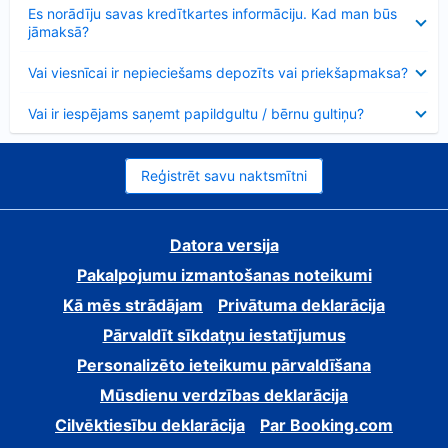
Samazināts
Es norādīju savas kredītkartes informāciju. Kad man būs
jāmaksā?
Samazināts
Vai viesnīcai ir nepieciešams depozīts vai priekšapmaksa?
Samazināts
Vai ir iespējams saņemt papildgultu / bērnu gultiņu?
Reģistrēt savu naktsmītni
Datora versija
Pakalpojumu izmantošanas noteikumi
Kā mēs strādājam
Privātuma deklarācija
Pārvaldīt sīkdatņu iestatījumus
Personalizēto ieteikumu pārvaldīšana
Mūsdienu verdzības deklarācija
Cilvēktiesību deklarācija
Par Booking.com