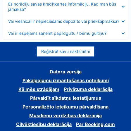
Samazināts
Es norādīju savas kredītkartes informāciju. Kad man būs
jāmaksā?
Samazināts
Vai viesnīcai ir nepieciešams depozīts vai priekšapmaksa?
Samazināts
Vai ir iespējams saņemt papildgultu / bērnu gultiņu?
Reģistrēt savu naktsmītni
Datora versija
Pakalpojumu izmantošanas noteikumi
Kā mēs strādājam
Privātuma deklarācija
Pārvaldīt sīkdatņu iestatījumus
Personalizēto ieteikumu pārvaldīšana
Mūsdienu verdzības deklarācija
Cilvēktiesību deklarācija
Par Booking.com