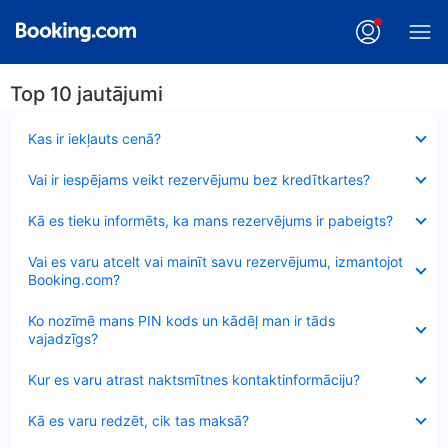
Top 10 jautājumi
Samazināts
Kas ir iekļauts cenā?
Samazināts
Vai ir iespējams veikt rezervējumu bez kredītkartes?
Samazināts
Kā es tieku informēts, ka mans rezervējums ir pabeigts?
Samazināts
Vai es varu atcelt vai mainīt savu rezervējumu, izmantojot
Booking.com?
Samazināts
Ko nozīmē mans PIN kods un kādēļ man ir tāds
vajadzīgs?
Samazināts
Kur es varu atrast naktsmītnes kontaktinformāciju?
Samazināts
Kā es varu redzēt, cik tas maksā?