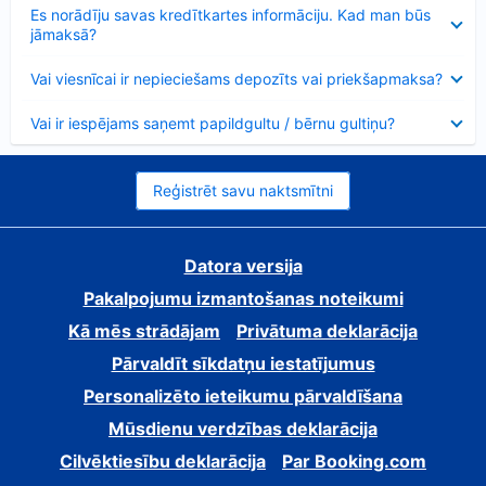
Samazināts
Es norādīju savas kredītkartes informāciju. Kad man būs
jāmaksā?
Samazināts
Vai viesnīcai ir nepieciešams depozīts vai priekšapmaksa?
Samazināts
Vai ir iespējams saņemt papildgultu / bērnu gultiņu?
Reģistrēt savu naktsmītni
Datora versija
Pakalpojumu izmantošanas noteikumi
Kā mēs strādājam
Privātuma deklarācija
Pārvaldīt sīkdatņu iestatījumus
Personalizēto ieteikumu pārvaldīšana
Mūsdienu verdzības deklarācija
Cilvēktiesību deklarācija
Par Booking.com