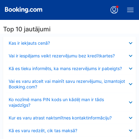
Top 10 jautājumi
Samazināts
Kas ir iekļauts cenā?
Samazināts
Vai ir iespējams veikt rezervējumu bez kredītkartes?
Samazināts
Kā es tieku informēts, ka mans rezervējums ir pabeigts?
Samazināts
Vai es varu atcelt vai mainīt savu rezervējumu, izmantojot
Booking.com?
Samazināts
Ko nozīmē mans PIN kods un kādēļ man ir tāds
vajadzīgs?
Samazināts
Kur es varu atrast naktsmītnes kontaktinformāciju?
Samazināts
Kā es varu redzēt, cik tas maksā?