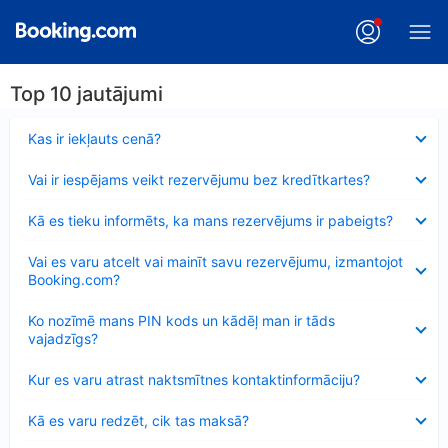
Top 10 jautājumi
Samazināts
Kas ir iekļauts cenā?
Samazināts
Vai ir iespējams veikt rezervējumu bez kredītkartes?
Samazināts
Kā es tieku informēts, ka mans rezervējums ir pabeigts?
Samazināts
Vai es varu atcelt vai mainīt savu rezervējumu, izmantojot
Booking.com?
Samazināts
Ko nozīmē mans PIN kods un kādēļ man ir tāds
vajadzīgs?
Samazināts
Kur es varu atrast naktsmītnes kontaktinformāciju?
Samazināts
Kā es varu redzēt, cik tas maksā?