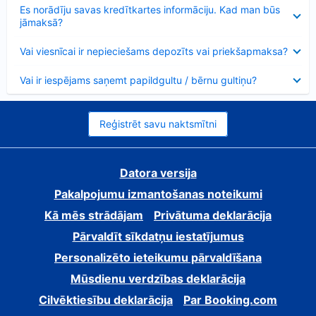
Samazināts
Es norādīju savas kredītkartes informāciju. Kad man būs
jāmaksā?
Samazināts
Vai viesnīcai ir nepieciešams depozīts vai priekšapmaksa?
Samazināts
Vai ir iespējams saņemt papildgultu / bērnu gultiņu?
Reģistrēt savu naktsmītni
Datora versija
Pakalpojumu izmantošanas noteikumi
Kā mēs strādājam
Privātuma deklarācija
Pārvaldīt sīkdatņu iestatījumus
Personalizēto ieteikumu pārvaldīšana
Mūsdienu verdzības deklarācija
Cilvēktiesību deklarācija
Par Booking.com