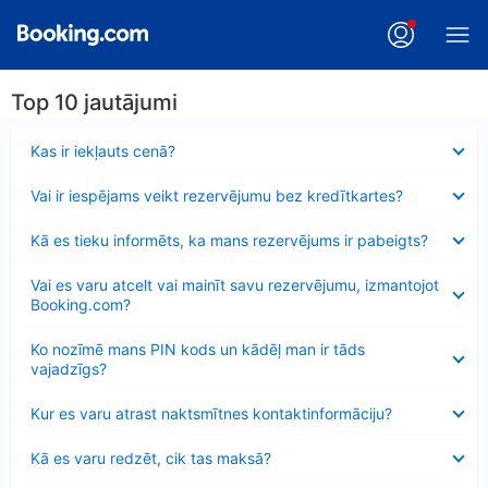
Top 10 jautājumi
Samazināts
Kas ir iekļauts cenā?
Samazināts
Vai ir iespējams veikt rezervējumu bez kredītkartes?
Samazināts
Kā es tieku informēts, ka mans rezervējums ir pabeigts?
Samazināts
Vai es varu atcelt vai mainīt savu rezervējumu, izmantojot
Booking.com?
Samazināts
Ko nozīmē mans PIN kods un kādēļ man ir tāds
vajadzīgs?
Samazināts
Kur es varu atrast naktsmītnes kontaktinformāciju?
Samazināts
Kā es varu redzēt, cik tas maksā?