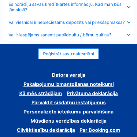
Samazināts
Es norādīju savas kredītkartes informāciju. Kad man būs
jāmaksā?
Samazināts
Vai viesnīcai ir nepieciešams depozīts vai priekšapmaksa?
Samazināts
Vai ir iespējams saņemt papildgultu / bērnu gultiņu?
Reģistrēt savu naktsmītni
Datora versija
Pakalpojumu izmantošanas noteikumi
Kā mēs strādājam
Privātuma deklarācija
Pārvaldīt sīkdatņu iestatījumus
Personalizēto ieteikumu pārvaldīšana
Mūsdienu verdzības deklarācija
Cilvēktiesību deklarācija
Par Booking.com