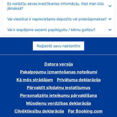
Samazināts
Es norādīju savas kredītkartes informāciju. Kad man būs
jāmaksā?
Samazināts
Vai viesnīcai ir nepieciešams depozīts vai priekšapmaksa?
Samazināts
Vai ir iespējams saņemt papildgultu / bērnu gultiņu?
Reģistrēt savu naktsmītni
Datora versija
Pakalpojumu izmantošanas noteikumi
Kā mēs strādājam
Privātuma deklarācija
Pārvaldīt sīkdatņu iestatījumus
Personalizēto ieteikumu pārvaldīšana
Mūsdienu verdzības deklarācija
Cilvēktiesību deklarācija
Par Booking.com