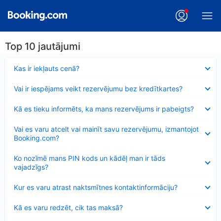
Top 10 jautājumi
Samazināts
Kas ir iekļauts cenā?
Samazināts
Vai ir iespējams veikt rezervējumu bez kredītkartes?
Samazināts
Kā es tieku informēts, ka mans rezervējums ir pabeigts?
Samazināts
Vai es varu atcelt vai mainīt savu rezervējumu, izmantojot
Booking.com?
Samazināts
Ko nozīmē mans PIN kods un kādēļ man ir tāds
vajadzīgs?
Samazināts
Kur es varu atrast naktsmītnes kontaktinformāciju?
Samazināts
Kā es varu redzēt, cik tas maksā?