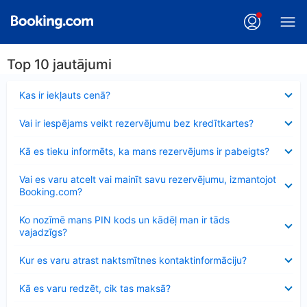
Top 10 jautājumi
Samazināts
Kas ir iekļauts cenā?
Samazināts
Vai ir iespējams veikt rezervējumu bez kredītkartes?
Samazināts
Kā es tieku informēts, ka mans rezervējums ir pabeigts?
Samazināts
Vai es varu atcelt vai mainīt savu rezervējumu, izmantojot
Booking.com?
Samazināts
Ko nozīmē mans PIN kods un kādēļ man ir tāds
vajadzīgs?
Samazināts
Kur es varu atrast naktsmītnes kontaktinformāciju?
Samazināts
Kā es varu redzēt, cik tas maksā?