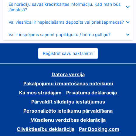
Samazināts
Es norādīju savas kredītkartes informāciju. Kad man būs
jāmaksā?
Samazināts
Vai viesnīcai ir nepieciešams depozīts vai priekšapmaksa?
Samazināts
Vai ir iespējams saņemt papildgultu / bērnu gultiņu?
Reģistrēt savu naktsmītni
Datora versija
Pakalpojumu izmantošanas noteikumi
Kā mēs strādājam
Privātuma deklarācija
Pārvaldīt sīkdatņu iestatījumus
Personalizēto ieteikumu pārvaldīšana
Mūsdienu verdzības deklarācija
Cilvēktiesību deklarācija
Par Booking.com