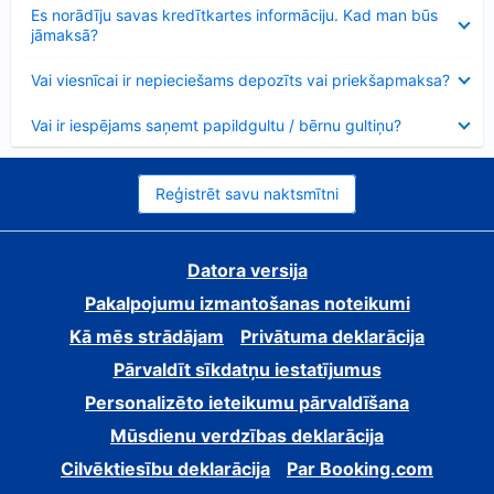
Samazināts
Es norādīju savas kredītkartes informāciju. Kad man būs
jāmaksā?
Samazināts
Vai viesnīcai ir nepieciešams depozīts vai priekšapmaksa?
Samazināts
Vai ir iespējams saņemt papildgultu / bērnu gultiņu?
Reģistrēt savu naktsmītni
Datora versija
Pakalpojumu izmantošanas noteikumi
Kā mēs strādājam
Privātuma deklarācija
Pārvaldīt sīkdatņu iestatījumus
Personalizēto ieteikumu pārvaldīšana
Mūsdienu verdzības deklarācija
Cilvēktiesību deklarācija
Par Booking.com