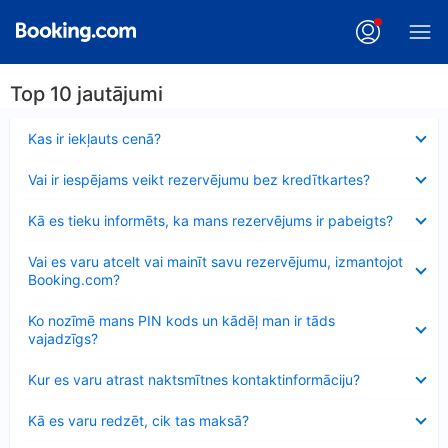
Top 10 jautājumi
Samazināts
Kas ir iekļauts cenā?
Samazināts
Vai ir iespējams veikt rezervējumu bez kredītkartes?
Samazināts
Kā es tieku informēts, ka mans rezervējums ir pabeigts?
Samazināts
Vai es varu atcelt vai mainīt savu rezervējumu, izmantojot
Booking.com?
Samazināts
Ko nozīmē mans PIN kods un kādēļ man ir tāds
vajadzīgs?
Samazināts
Kur es varu atrast naktsmītnes kontaktinformāciju?
Samazināts
Kā es varu redzēt, cik tas maksā?