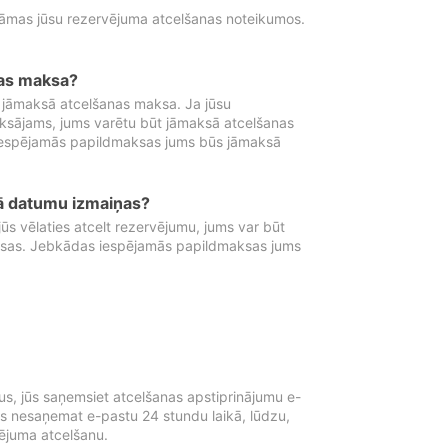
tāmas jūsu rezervējuma atcelšanas noteikumos.
nas maksa?
 jāmaksā atcelšanas maksa. Ja jūsu
aksājams, jums varētu būt jāmaksā atcelšanas
iespējamās papildmaksas jums būs jāmaksā
tā datumu izmaiņas?
 vēlaties atcelt rezervējumu, jums var būt
ksas. Jebkādas iespējamās papildmaksas jums
s, jūs saņemsiet atcelšanas apstiprinājumu e-
ūs nesaņemat e-pastu 24 stundu laikā, lūdzu,
vējuma atcelšanu.