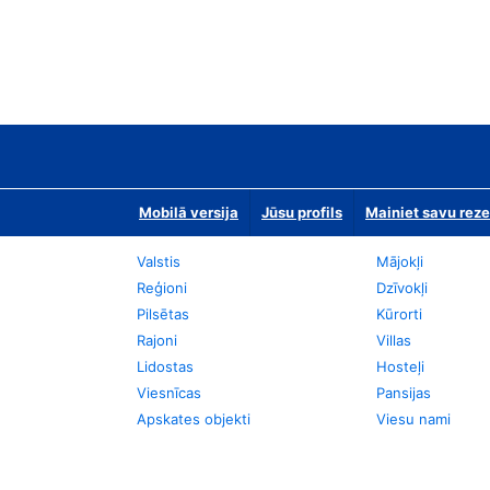
Mobilā versija
Jūsu profils
Mainiet savu reze
Valstis
Mājokļi
Reģioni
Dzīvokļi
Pilsētas
Kūrorti
Rajoni
Villas
Lidostas
Hosteļi
Viesnīcas
Pansijas
Apskates objekti
Viesu nami