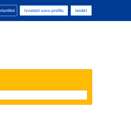
zību saistībā ar savu rezervējumu.
ktsmītni
Izveidot savu profilu
Ienākt
valūta ir ASV dolārs.
šreizējā valoda ir Latviski.