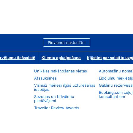
Pievienot naktsmītni
rvējumu tiešsaistē
Klientu apkalpošana
Kļūstiet par saistīto u
Unikālas nakšņošanas vietas
Automašīnu noma
Atsauksmes
Lidojumu meklētāj
Vismaz mēnesi ilgas uzturēšanās
Galdiņu rezervēša
iespējas
Booking.com ceļo
Sezonas un brīvdienu
konsultantiem
piedāvājumi
Traveller Review Awards