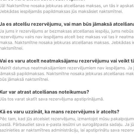
Jā! Naktsmītne nosaka jebkuras atcelšanas maksas, un tās ir apska
Jebkādas iespējamās papildmaksas jūs maksāsiet naktsmītnei.
Ja es atcelšu rezervējumu, vai man būs jāmaksā atcelša
Ja jums ir rezervējums ar bezmaksas atcelšanas iespēju, jums nebūs
rezervējumu vairs nav iespējams atcelt bez maksas vai tas ir neatm
maksa. Naktsmītne nosaka jebkuras atcelšanas maksas. Jebkādas 
naktsmītnei.
Vai es varu atcelt neatmaksājamu rezervējumu vai veikt 
Mainīt datumus neatmaksājamiem rezervējumiem nav iespējams. Ja jūs
jāmaksā papildmaksas. Naktsmītne nosaka jebkuras atcelšanas ma
būs jāmaksā naktsmītnei.
Kur var atrast atcelšanas noteikumus?
Jūs tos varat skatīt sava rezervējuma apstiprinājumā.
Kā es varu uzzināt, ka mans rezervējums ir atcelts?
Pēc tam, kad jūs atcelsiet rezervējumu, izmantojot mūsu pakalpojumu
pastā. Pārbaudiet sava e-pasta iesūtni un surogātpasta sadaļu. Ja j
sazinieties ar naktsmītnes administrāciju, lai apstiprinātu sava rezer