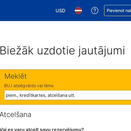
USD
Saņemiet palīd
Pievienot na
Izvēlēties valūtu. Jūsu pašreizējā 
Izvēlēties valodu. Jūsu pa
Biežāk uzdotie jautājumi
Meklēt
BUJ atslēgvārds vai tēma
Atcelšana
Vai es varu atcelt savu rezervējumu?