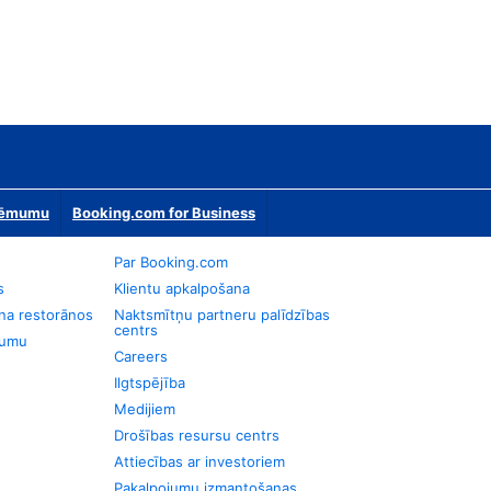
zņēmumu
Booking.com for Business
Par Booking.com
s
Klientu apkalpošana
na restorānos
Naktsmītņu partneru palīdzības
centrs
jumu
Careers
Ilgtspējība
Medijiem
Drošības resursu centrs
Attiecības ar investoriem
Pakalpojumu izmantošanas