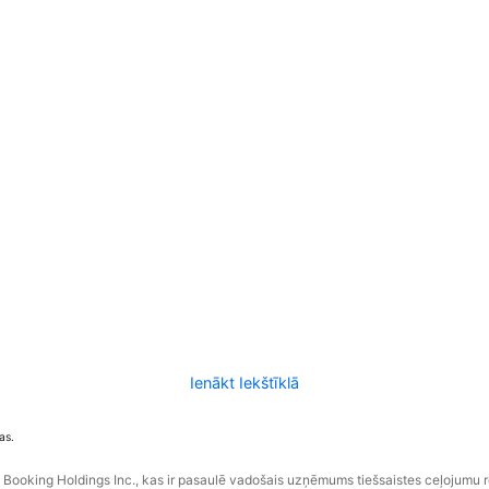
Ienākt Iekštīklā
as.
ooking Holdings Inc., kas ir pasaulē vadošais uzņēmums tiešsaistes ceļojumu 