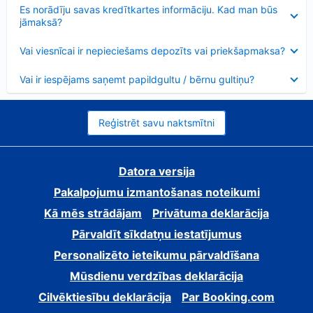
Samazināts
Es norādīju savas kredītkartes informāciju. Kad man būs
jāmaksā?
Samazināts
Vai viesnīcai ir nepieciešams depozīts vai priekšapmaksa?
Samazināts
Vai ir iespējams saņemt papildgultu / bērnu gultiņu?
Reģistrēt savu naktsmītni
Datora versija
Pakalpojumu izmantošanas noteikumi
Kā mēs strādājam
Privātuma deklarācija
Pārvaldīt sīkdatņu iestatījumus
Personalizēto ieteikumu pārvaldīšana
Mūsdienu verdzības deklarācija
Cilvēktiesību deklarācija
Par Booking.com