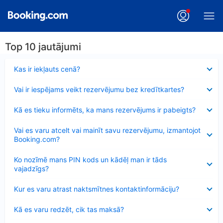
Top 10 jautājumi
Samazināts
Kas ir iekļauts cenā?
Samazināts
Vai ir iespējams veikt rezervējumu bez kredītkartes?
Samazināts
Kā es tieku informēts, ka mans rezervējums ir pabeigts?
Samazināts
Vai es varu atcelt vai mainīt savu rezervējumu, izmantojot
Booking.com?
Samazināts
Ko nozīmē mans PIN kods un kādēļ man ir tāds
vajadzīgs?
Samazināts
Kur es varu atrast naktsmītnes kontaktinformāciju?
Samazināts
Kā es varu redzēt, cik tas maksā?